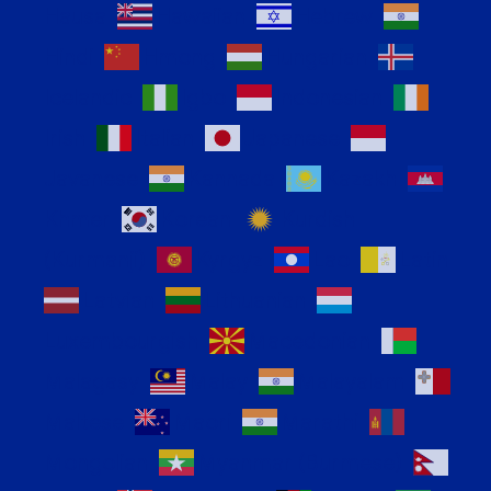
Hausa
Hawaiian
Hebrew
Hindi
Hmong
Hungarian
Icelandic
Igbo
Indonesian
Irish
Italian
Japanese
Javanese
Kannada
Kazakh
Khmer
Korean
Kurdish
(Kurmanji)
Kyrgyz
Lao
Latin
Latvian
Lithuanian
Luxembourgish
Macedonian
Malagasy
Malay
Malayalam
Maltese
Maori
Marathi
Mongolian
Myanmar (Burmese)