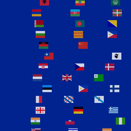
Afrikaans
Albanian
Amharic
Arabic
Armenian
Azerbaijani
Basque
Belarusian
Bengali
Bosnian
Bulgarian
Catalan
Cebuano
Chichewa
Chinese
(Simplified)
Chinese (Traditional)
Corsican
Croatian
Czech
Danish
Dutch
English
Esperanto
Estonian
Filipino
Finnish
French
Frisian
Galician
Georgian
German
Greek
Gujarati
Haitian Creole