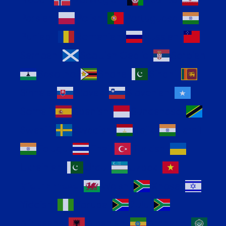
Persian
Polish
Portuguese
Punjabi
Romanian
Russian
Samoan
Scottish Gaelic
Serbian
Sesotho
Shona
Sindhi
Sinhala
Slovak
Slovenian
Somali
Spanish
Sundanese
Swahili
Swedish
Tajik
Tamil
Telugu
Thai
Turkish
Ukrainian
Urdu
Uzbek
Vietnamese
Welsh
Xhosa
Yiddish
Yoruba
Zulu
Afrikaans
Albanian
Amharic