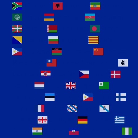
Afrikaans
Albanian
Amharic
Arabic
Armenian
Azerbaijani
Basque
Belarusian
Bengali
Bosnian
Bulgarian
Catalan
Cebuano
Chichewa
Chinese
(Simplified)
Chinese (Traditional)
Corsican
Croatian
Czech
Danish
Dutch
English
Esperanto
Estonian
Filipino
Finnish
French
Frisian
Galician
Georgian
German
Greek
Gujarati
Haitian Creole