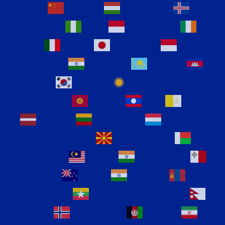
Hindi
Hmong
Hungarian
Icelandic
Igbo
Indonesian
Irish
Italian
Japanese
Javanese
Kannada
Kazakh
Khmer
Korean
Kurdish
(Kurmanji)
Kyrgyz
Lao
Latin
Latvian
Lithuanian
Luxembourgish
Macedonian
Malagasy
Malay
Malayalam
Maltese
Maori
Marathi
Mongolian
Myanmar (Burmese)
Nepali
Norwegian
Pashto