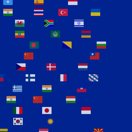
n
Somali
Spanish
Sundanese
l
Telugu
Thai
Turkish
mese
Welsh
Xhosa
Yiddish
anian
Amharic
Arabic
Belarusian
Bengali
Bosnian
hichewa
Chinese (Simplified)
atian
Czech
Danish
Dutch
Filipino
Finnish
French
man
Greek
Gujarati
Haitian
ew
Hindi
Hmong
Hungarian
Irish
Italian
Japanese
mer
Korean
Kurdish (Kurmanji)