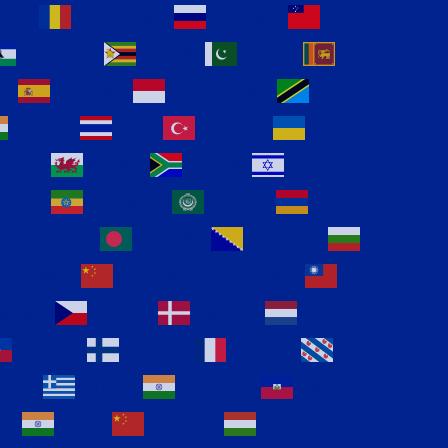
jabi
Romanian
Russian
Sesotho
Shona
Sindhi
i
Spanish
Sundanese
Telugu
Thai
Turkish
mese
Welsh
Xhosa
Yiddish
anian
Amharic
Arabic
Belarusian
Bengali
Bosnian
hichewa
Chinese (Simplified)
atian
Czech
Danish
Dutch
Filipino
Finnish
French
man
Greek
Gujarati
Haitian
ew
Hindi
Hmong
Hungarian