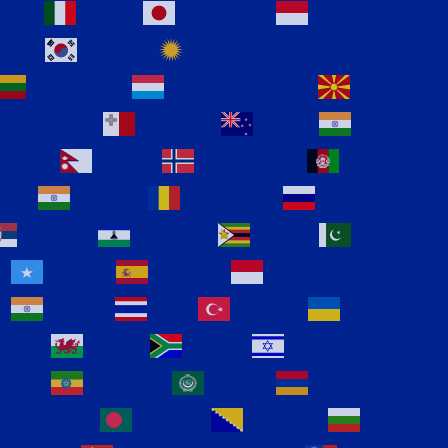
Irish
Italian
Japanese
mer
Korean
Kurdish (Kurmanji)
Lithuanian
Luxembourgish
Malayalam
Maltese
Maori
mese)
Nepali
Norwegian
ese
Punjabi
Romanian
Serbian
Sesotho
Shona
n
Somali
Spanish
Sundanese
l
Telugu
Thai
Turkish
mese
Welsh
Xhosa
Yiddish
anian
Amharic
Arabic
Belarusian
Bengali
Bosnian