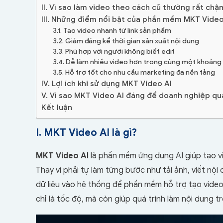
II. Vì sao làm video theo cách cũ thường rất chậ
III. Những điểm nổi bật của phần mềm MKT Video
3.1. Tạo video nhanh từ link sản phẩm
3.2. Giảm đáng kể thời gian sản xuất nội dung
3.3. Phù hợp với người không biết edit
3.4. Dễ làm nhiều video hơn trong cùng một khoảng 
3.5. Hỗ trợ tốt cho nhu cầu marketing đa nền tảng
IV. Lợi ích khi sử dụng MKT Video AI
V. Vì sao MKT Video AI đáng để doanh nghiệp q
Kết luận
I. MKT Video AI là gì?
MKT Video AI
là phần mềm ứng dụng AI giúp tạo v
Thay vì phải tự làm từng bước như tải ảnh, viết nộ
dữ liệu vào hệ thống để phần mềm hỗ trợ tạo vid
chỉ là tốc độ, mà còn giúp quá trình làm nội dung tr