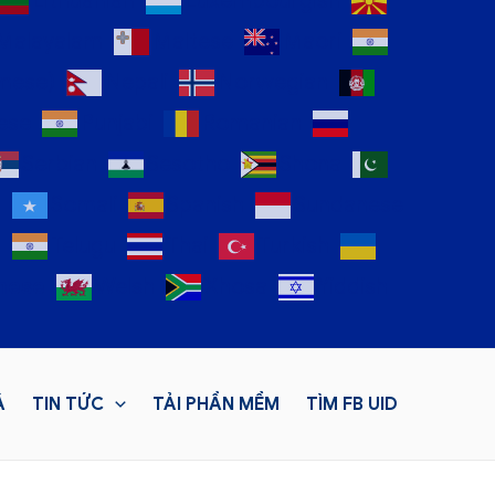
Lithuanian
Luxembourgish
Malayalam
Maltese
Maori
mese)
Nepali
Norwegian
ese
Punjabi
Romanian
Serbian
Sesotho
Shona
n
Somali
Spanish
Sundanese
l
Telugu
Thai
Turkish
mese
Welsh
Xhosa
Yiddish
Á
TIN TỨC
TẢI PHẦN MỀM
TÌM FB UID