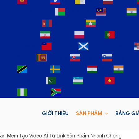
Kyrgyz
Lao
Latin
Latvian
Macedonian
Malagasy
Malay
Marathi
Mongolian
Myanmar (Bur
Pashto
Persian
Polish
Portugu
Russian
Samoan
Scottish Gaelic
Sindhi
Sinhala
Slovak
Slovenia
Swahili
Swedish
Tajik
Tami
Ukrainian
Urdu
Uzbek
Vietna
Yoruba
Zulu
GIỚI THIỆU
SẢN PHẨM
BẢNG GI
hần Mềm Tạo Video AI Từ Link Sản Phẩm Nhanh Chóng