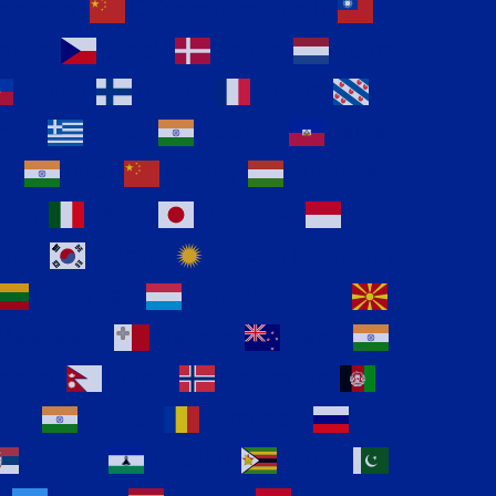
hichewa
Chinese (Simplified)
atian
Czech
Danish
Dutch
Filipino
Finnish
French
man
Greek
Gujarati
Haitian
ew
Hindi
Hmong
Hungarian
Irish
Italian
Japanese
mer
Korean
Kurdish (Kurmanji)
Lithuanian
Luxembourgish
Malayalam
Maltese
Maori
mese)
Nepali
Norwegian
ese
Punjabi
Romanian
Serbian
Sesotho
Shona