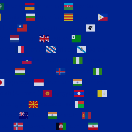
Arabic
Armenian
Azerbaijani
Bosnian
Bulgarian
Catalan
ified)
Chinese (Traditional)
ish
Dutch
English
nnish
French
Frisian
Galician
Gujarati
Haitian Creole
Hausa
mong
Hungarian
Icelandic
Japanese
Javanese
Kannada
dish (Kurmanji)
Kyrgyz
Lao
mbourgish
Macedonian
altese
Maori
Marathi
pali
Norwegian
Pashto