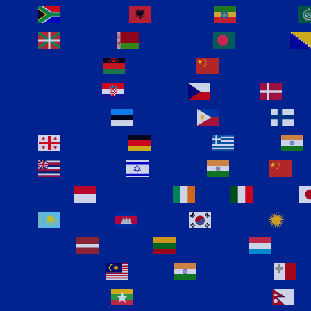
Afrikaans
Albanian
Amharic
Basque
Belarusian
Bengali
Cebuano
Chichewa
Chinese (Simpl
Corsican
Croatian
Czech
Dan
Esperanto
Estonian
Filipino
Fi
Georgian
German
Greek
Hawaiian
Hebrew
Hindi
H
Igbo
Indonesian
Irish
Italian
Kazakh
Khmer
Korean
Kur
Latin
Latvian
Lithuanian
Luxe
Malagasy
Malay
Malayalam
M
Mongolian
Myanmar (Burmese)
Ne