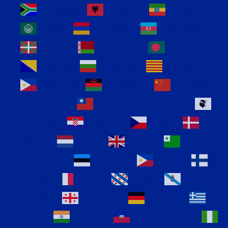
Afrikaans
Albanian
Amharic
Arabic
Armenian
Azerbaijani
Basque
Belarusian
Bengali
Bosnian
Bulgarian
Catalan
Cebuano
Chichewa
Chinese
(Simplified)
Chinese (Traditional)
Corsican
Croatian
Czech
Danish
Dutch
English
Esperanto
Estonian
Filipino
Finnish
French
Frisian
Galician
Georgian
German
Greek
Gujarati
Haitian Creole