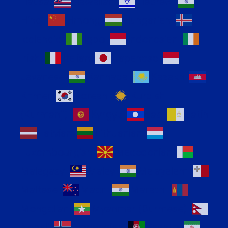
Hausa
Hawaiian
Hebrew
Hindi
Hmong
Hungarian
Icelandic
Igbo
Indonesian
Irish
Italian
Japanese
Javanese
Kannada
Kazakh
Khmer
Korean
Kurdish
(Kurmanji)
Kyrgyz
Lao
Latin
Latvian
Lithuanian
Luxembourgish
Macedonian
Malagasy
Malay
Malayalam
Maltese
Maori
Marathi
Mongolian
Myanmar (Burmese)
Nepali
Norwegian
Pashto