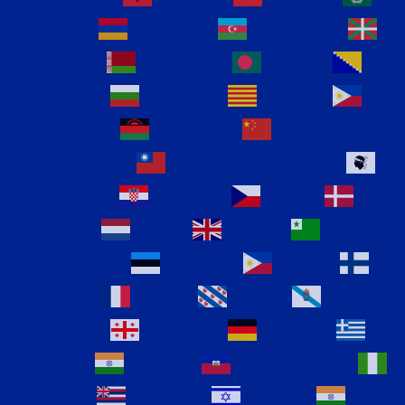
Arabic
Armenian
Azerbaijani
Basque
Belarusian
Bengali
Bosnian
Bulgarian
Catalan
Cebuano
Chichewa
Chinese
(Simplified)
Chinese (Traditional)
Corsican
Croatian
Czech
Danish
Dutch
English
Esperanto
Estonian
Filipino
Finnish
French
Frisian
Galician
Georgian
German
Greek
Gujarati
Haitian Creole
Hausa
Hawaiian
Hebrew