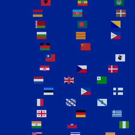
Afrikaans
Albanian
Amharic
Arabic
Armenian
Azerbaijani
Basque
Belarusian
Bengali
Bosnian
Bulgarian
Catalan
Cebuano
Chichewa
Chinese
(Simplified)
Chinese (Traditional)
Corsican
Croatian
Czech
Danish
Dutch
English
Esperanto
Estonian
Filipino
Finnish
French
Frisian
Galician
Georgian
German
Greek
Gujarati
Haitian Creole