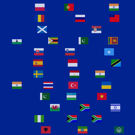
Persian
Polish
Portuguese
Punjabi
Romanian
Russian
Samoan
Scottish Gaelic
Serbian
Sesotho
Shona
Sindhi
Sinhala
Slovak
Slovenian
Somali
Spanish
Sundanese
Swahili
Swedish
Tajik
Tamil
Telugu
Thai
Turkish
Ukrainian
Urdu
Uzbek
Vietnamese
Welsh
Xhosa
Yiddish
Yoruba
Zulu
Afrikaans
Albanian
Amharic