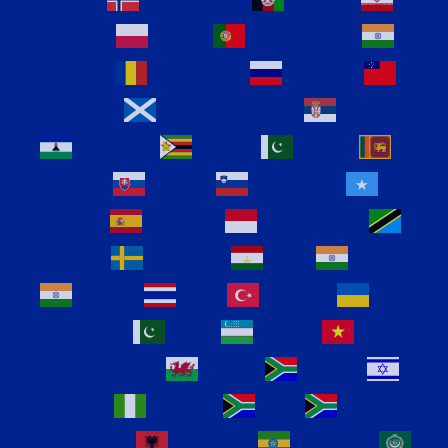
Persian
Polish
Portuguese
Punjabi
Romanian
Russian
Samoan
Scottish Gaelic
Serbian
Sesotho
Shona
Sindhi
Sinhala
Slovak
Slovenian
Somali
Spanish
Sundanese
Swahili
Swedish
Tajik
Tamil
Telugu
Thai
Turkish
Ukrainian
Urdu
Uzbek
Vietnamese
Welsh
Xhosa
Yiddish
Yoruba
Zulu
Afrikaans
Albanian
Amharic