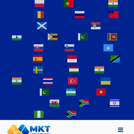
Persian
Polish
Portuguese
Punjabi
Romanian
Russian
Samoan
Scottish Gaelic
Serbian
Sesotho
Shona
Sindhi
Sinhala
Slovak
Slovenian
Somali
Spanish
Sundanese
Swahili
Swedish
Tajik
Tamil
Telugu
Thai
Turkish
Ukrainian
Urdu
Uzbek
Vietnamese
Welsh
Xhosa
Yiddish
Yoruba
Zulu