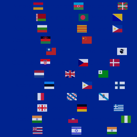
Arabic
Armenian
Azerbaijani
Basque
Belarusian
Bengali
Bosnian
Bulgarian
Catalan
Cebuano
Chichewa
Chinese
(Simplified)
Chinese (Traditional)
Corsican
Croatian
Czech
Danish
Dutch
English
Esperanto
Estonian
Filipino
Finnish
French
Frisian
Galician
Georgian
German
Greek
Gujarati
Haitian Creole
Hausa
Hawaiian
Hebrew