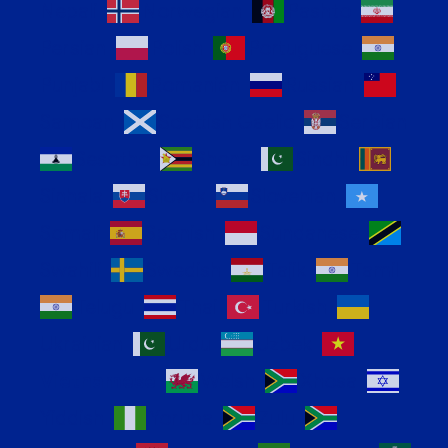
Nepali
Norwegian
Pashto
Persian
Polish
Portuguese
Punjabi
Romanian
Russian
Samoan
Scottish Gaelic
Serbian
Sesotho
Shona
Sindhi
Sinhala
Slovak
Slovenian
Somali
Spanish
Sundanese
Swahili
Swedish
Tajik
Tamil
Telugu
Thai
Turkish
Ukrainian
Urdu
Uzbek
Vietnamese
Welsh
Xhosa
Yiddish
Yoruba
Zulu