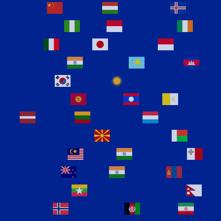
Hindi
Hmong
Hungarian
Icelandic
Igbo
Indonesian
Irish
Italian
Japanese
Javanese
Kannada
Kazakh
Khmer
Korean
Kurdish
(Kurmanji)
Kyrgyz
Lao
Latin
Latvian
Lithuanian
Luxembourgish
Macedonian
Malagasy
Malay
Malayalam
Maltese
Maori
Marathi
Mongolian
Myanmar (Burmese)
Nepali
Norwegian
Pashto