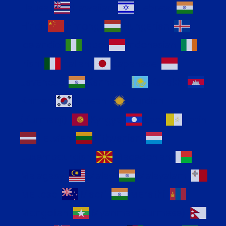
Hausa
Hawaiian
Hebrew
Hindi
Hmong
Hungarian
Icelandic
Igbo
Indonesian
Irish
Italian
Japanese
Javanese
Kannada
Kazakh
Khmer
Korean
Kurdish
(Kurmanji)
Kyrgyz
Lao
Latin
Latvian
Lithuanian
Luxembourgish
Macedonian
Malagasy
Malay
Malayalam
Maltese
Maori
Marathi
Mongolian
Myanmar (Burmese)