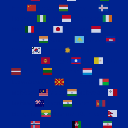
Hindi
Hmong
Hungarian
Icelandic
Igbo
Indonesian
Irish
Italian
Japanese
Javanese
Kannada
Kazakh
Khmer
Korean
Kurdish
(Kurmanji)
Kyrgyz
Lao
Latin
Latvian
Lithuanian
Luxembourgish
Macedonian
Malagasy
Malay
Malayalam
Maltese
Maori
Marathi
Mongolian
Myanmar (Burmese)
Nepali
Norwegian
Pashto