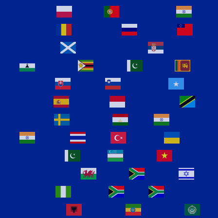
Persian
Polish
Portuguese
Punjabi
Romanian
Russian
Samoan
Scottish Gaelic
Serbian
Sesotho
Shona
Sindhi
Sinhala
Slovak
Slovenian
Somali
Spanish
Sundanese
Swahili
Swedish
Tajik
Tamil
Telugu
Thai
Turkish
Ukrainian
Urdu
Uzbek
Vietnamese
Welsh
Xhosa
Yiddish
Yoruba
Zulu
Afrikaans
Albanian
Amharic