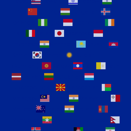
Hausa
Hawaiian
Hebrew
Hindi
Hmong
Hungarian
Icelandic
Igbo
Indonesian
Irish
Italian
Japanese
Javanese
Kannada
Kazakh
Khmer
Korean
Kurdish
(Kurmanji)
Kyrgyz
Lao
Latin
Latvian
Lithuanian
Luxembourgish
Macedonian
Malagasy
Malay
Malayalam
Maltese
Maori
Marathi
Mongolian
Myanmar (Burmese)
Nepali
Norwegian
Pashto