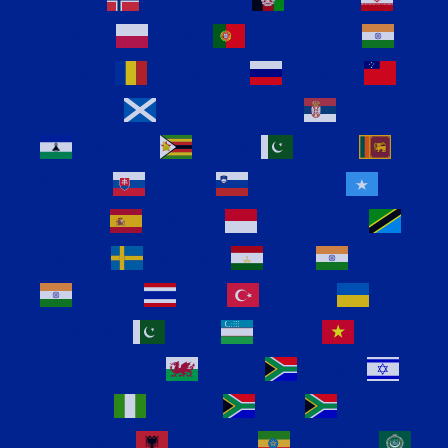
Persian
Polish
Portuguese
Punjabi
Romanian
Russian
Samoan
Scottish Gaelic
Serbian
Sesotho
Shona
Sindhi
Sinhala
Slovak
Slovenian
Somali
Spanish
Sundanese
Swahili
Swedish
Tajik
Tamil
Telugu
Thai
Turkish
Ukrainian
Urdu
Uzbek
Vietnamese
Welsh
Xhosa
Yiddish
Yoruba
Zulu
Afrikaans
Albanian
Amharic