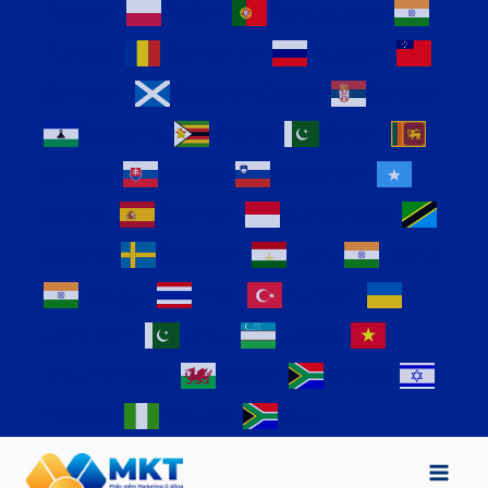
Persian
Polish
Portuguese
Punjabi
Romanian
Russian
Samoan
Scottish Gaelic
Serbian
Sesotho
Shona
Sindhi
Sinhala
Slovak
Slovenian
Somali
Spanish
Sundanese
Swahili
Swedish
Tajik
Tamil
Telugu
Thai
Turkish
Ukrainian
Urdu
Uzbek
Vietnamese
Welsh
Xhosa
Yiddish
Yoruba
Zulu