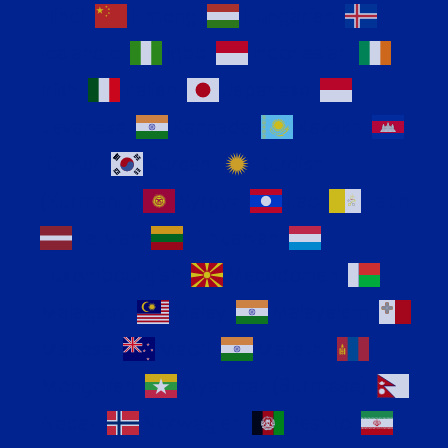
Hindi
Hmong
Hungarian
Icelandic
Igbo
Indonesian
Irish
Italian
Japanese
Javanese
Kannada
Kazakh
Khmer
Korean
Kurdish
(Kurmanji)
Kyrgyz
Lao
Latin
Latvian
Lithuanian
Luxembourgish
Macedonian
Malagasy
Malay
Malayalam
Maltese
Maori
Marathi
Mongolian
Myanmar (Burmese)
Nepali
Norwegian
Pashto