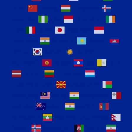
Hindi
Hmong
Hungarian
Icelandic
Igbo
Indonesian
Irish
Italian
Japanese
Javanese
Kannada
Kazakh
Khmer
Korean
Kurdish
(Kurmanji)
Kyrgyz
Lao
Latin
Latvian
Lithuanian
Luxembourgish
Macedonian
Malagasy
Malay
Malayalam
Maltese
Maori
Marathi
Mongolian
Myanmar (Burmese)
Nepali
Norwegian
Pashto