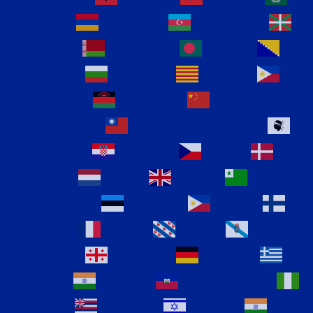
Arabic
Armenian
Azerbaijani
Basque
Belarusian
Bengali
Bosnian
Bulgarian
Catalan
Cebuano
Chichewa
Chinese
(Simplified)
Chinese (Traditional)
Corsican
Croatian
Czech
Danish
Dutch
English
Esperanto
Estonian
Filipino
Finnish
French
Frisian
Galician
Georgian
German
Greek
Gujarati
Haitian Creole
Hausa
Hawaiian
Hebrew