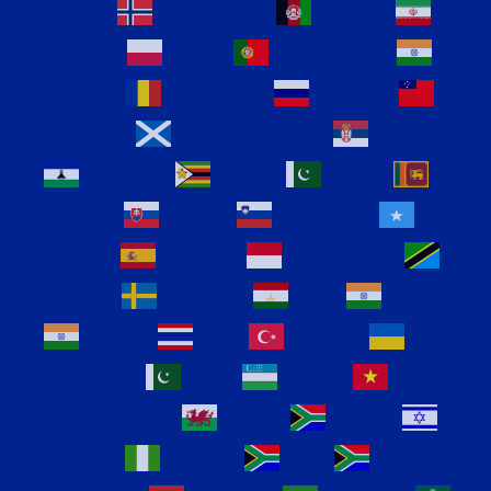
Nepali
Norwegian
Pashto
Persian
Polish
Portuguese
Punjabi
Romanian
Russian
Samoan
Scottish Gaelic
Serbian
Sesotho
Shona
Sindhi
Sinhala
Slovak
Slovenian
Somali
Spanish
Sundanese
Swahili
Swedish
Tajik
Tamil
Telugu
Thai
Turkish
Ukrainian
Urdu
Uzbek
Vietnamese
Welsh
Xhosa
Yiddish
Yoruba
Zulu