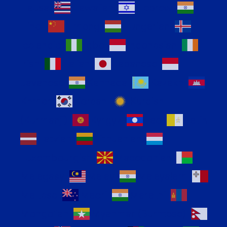
Hausa
Hawaiian
Hebrew
Hindi
Hmong
Hungarian
Icelandic
Igbo
Indonesian
Irish
Italian
Japanese
Javanese
Kannada
Kazakh
Khmer
Korean
Kurdish
(Kurmanji)
Kyrgyz
Lao
Latin
Latvian
Lithuanian
Luxembourgish
Macedonian
Malagasy
Malay
Malayalam
Maltese
Maori
Marathi
Mongolian
Myanmar (Burmese)