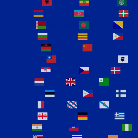
Afrikaans
Albanian
Amharic
Arabic
Armenian
Azerbaijani
Basque
Belarusian
Bengali
Bosnian
Bulgarian
Catalan
Cebuano
Chichewa
Chinese
(Simplified)
Chinese (Traditional)
Corsican
Croatian
Czech
Danish
Dutch
English
Esperanto
Estonian
Filipino
Finnish
French
Frisian
Galician
Georgian
German
Greek
Gujarati
Haitian Creole