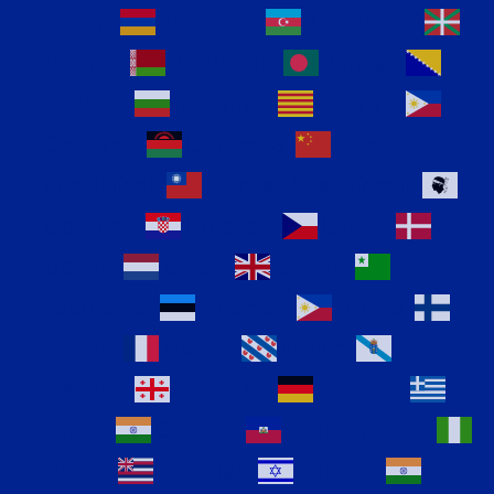
Arabic
Armenian
Azerbaijani
Basque
Belarusian
Bengali
Bosnian
Bulgarian
Catalan
Cebuano
Chichewa
Chinese
(Simplified)
Chinese (Traditional)
Corsican
Croatian
Czech
Danish
Dutch
English
Esperanto
Estonian
Filipino
Finnish
French
Frisian
Galician
Georgian
German
Greek
Gujarati
Haitian Creole
Hausa
Hawaiian
Hebrew