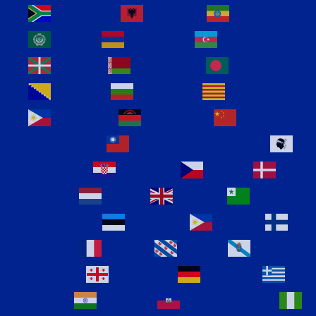
Afrikaans
Albanian
Amharic
Arabic
Armenian
Azerbaijani
Basque
Belarusian
Bengali
Bosnian
Bulgarian
Catalan
Cebuano
Chichewa
Chinese
(Simplified)
Chinese (Traditional)
Corsican
Croatian
Czech
Danish
Dutch
English
Esperanto
Estonian
Filipino
Finnish
French
Frisian
Galician
Georgian
German
Greek
Gujarati
Haitian Creole