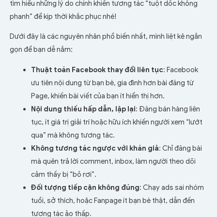
tìm hiểu những lý do chính khiến tương tác “tuột dốc không
phanh” để kịp thời khắc phục nhé!
Dưới đây là các nguyên nhân phổ biến nhất, mình liệt kê ngắn
gọn để bạn dễ nắm:
Thuật toán Facebook thay đổi liên tục
: Facebook
ưu tiên nội dung từ bạn bè, gia đình hơn bài đăng từ
Page, khiến bài viết của bạn ít hiển thị hơn.
Nội dung thiếu hấp dẫn, lặp lại
: Đăng bán hàng liên
tục, ít giá trị giải trí hoặc hữu ích khiến người xem “lướt
qua” mà không tương tác.
Không tương tác ngược với khán giả
: Chỉ đăng bài
mà quên trả lời comment, inbox, làm người theo dõi
cảm thấy bị “bỏ rơi”.
Đối tượng tiếp cận không đúng
: Chạy ads sai nhóm
tuổi, sở thích, hoặc Fanpage ít bạn bè thật, dẫn đến
tương tác ảo thấp.