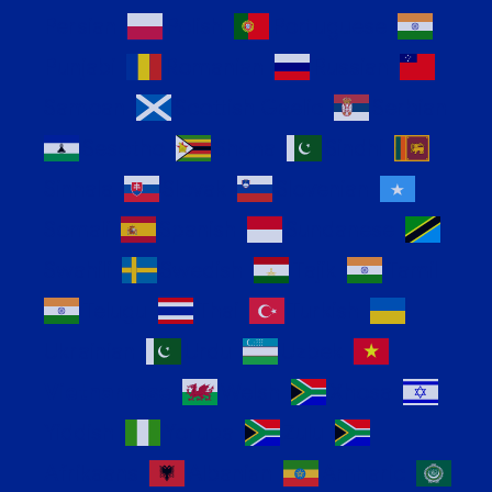
Persian
Polish
Portuguese
Punjabi
Romanian
Russian
Samoan
Scottish Gaelic
Serbian
Sesotho
Shona
Sindhi
Sinhala
Slovak
Slovenian
Somali
Spanish
Sundanese
Swahili
Swedish
Tajik
Tamil
Telugu
Thai
Turkish
Ukrainian
Urdu
Uzbek
Vietnamese
Welsh
Xhosa
Yiddish
Yoruba
Zulu
Afrikaans
Albanian
Amharic