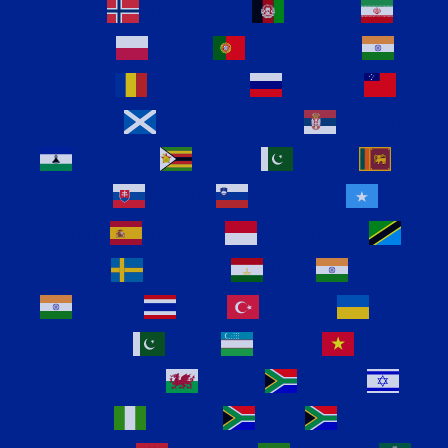
Nepali
Norwegian
Pashto
Persian
Polish
Portuguese
Punjabi
Romanian
Russian
Samoan
Scottish Gaelic
Serbian
Sesotho
Shona
Sindhi
Sinhala
Slovak
Slovenian
Somali
Spanish
Sundanese
Swahili
Swedish
Tajik
Tamil
Telugu
Thai
Turkish
Ukrainian
Urdu
Uzbek
Vietnamese
Welsh
Xhosa
Yiddish
Yoruba
Zulu