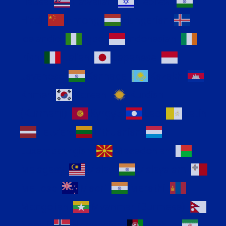
Hausa
Hawaiian
Hebrew
Hindi
Hmong
Hungarian
Icelandic
Igbo
Indonesian
Irish
Italian
Japanese
Javanese
Kannada
Kazakh
Khmer
Korean
Kurdish
(Kurmanji)
Kyrgyz
Lao
Latin
Latvian
Lithuanian
Luxembourgish
Macedonian
Malagasy
Malay
Malayalam
Maltese
Maori
Marathi
Mongolian
Myanmar (Burmese)
Nepali
Norwegian
Pashto