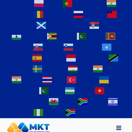
Persian
Polish
Portuguese
Punjabi
Romanian
Russian
Samoan
Scottish Gaelic
Serbian
Sesotho
Shona
Sindhi
Sinhala
Slovak
Slovenian
Somali
Spanish
Sundanese
Swahili
Swedish
Tajik
Tamil
Telugu
Thai
Turkish
Ukrainian
Urdu
Uzbek
Vietnamese
Welsh
Xhosa
Yiddish
Yoruba
Zulu