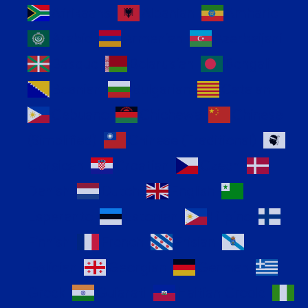
Afrikaans
Albanian
Amharic
Arabic
Armenian
Azerbaijani
Basque
Belarusian
Bengali
Bosnian
Bulgarian
Catalan
Cebuano
Chichewa
Chinese
(Simplified)
Chinese (Traditional)
Corsican
Croatian
Czech
Danish
Dutch
English
Esperanto
Estonian
Filipino
Finnish
French
Frisian
Galician
Georgian
German
Greek
Gujarati
Haitian Creole