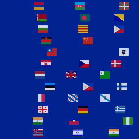
Arabic
Armenian
Azerbaijani
Basque
Belarusian
Bengali
Bosnian
Bulgarian
Catalan
Cebuano
Chichewa
Chinese
(Simplified)
Chinese (Traditional)
Corsican
Croatian
Czech
Danish
Dutch
English
Esperanto
Estonian
Filipino
Finnish
French
Frisian
Galician
Georgian
German
Greek
Gujarati
Haitian Creole
Hausa
Hawaiian
Hebrew