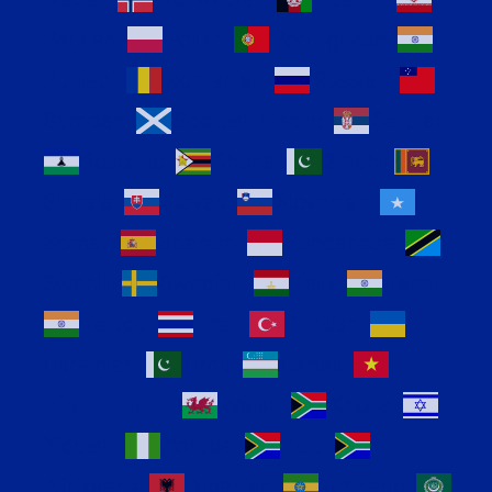
Persian
Polish
Portuguese
Punjabi
Romanian
Russian
Samoan
Scottish Gaelic
Serbian
Sesotho
Shona
Sindhi
Sinhala
Slovak
Slovenian
Somali
Spanish
Sundanese
Swahili
Swedish
Tajik
Tamil
Telugu
Thai
Turkish
Ukrainian
Urdu
Uzbek
Vietnamese
Welsh
Xhosa
Yiddish
Yoruba
Zulu
Afrikaans
Albanian
Amharic