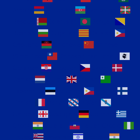
Arabic
Armenian
Azerbaijani
Basque
Belarusian
Bengali
Bosnian
Bulgarian
Catalan
Cebuano
Chichewa
Chinese
(Simplified)
Chinese (Traditional)
Corsican
Croatian
Czech
Danish
Dutch
English
Esperanto
Estonian
Filipino
Finnish
French
Frisian
Galician
Georgian
German
Greek
Gujarati
Haitian Creole
Hausa
Hawaiian
Hebrew