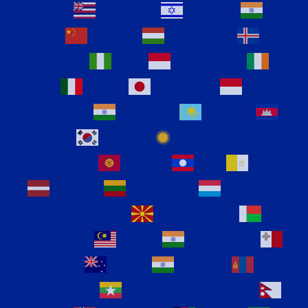
Hausa
Hawaiian
Hebrew
Hindi
Hmong
Hungarian
Icelandic
Igbo
Indonesian
Irish
Italian
Japanese
Javanese
Kannada
Kazakh
Khmer
Korean
Kurdish
(Kurmanji)
Kyrgyz
Lao
Latin
Latvian
Lithuanian
Luxembourgish
Macedonian
Malagasy
Malay
Malayalam
Maltese
Maori
Marathi
Mongolian
Myanmar (Burmese)