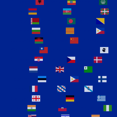
Afrikaans
Albanian
Amharic
Arabic
Armenian
Azerbaijani
Basque
Belarusian
Bengali
Bosnian
Bulgarian
Catalan
Cebuano
Chichewa
Chinese
(Simplified)
Chinese (Traditional)
Corsican
Croatian
Czech
Danish
Dutch
English
Esperanto
Estonian
Filipino
Finnish
French
Frisian
Galician
Georgian
German
Greek
Gujarati
Haitian Creole