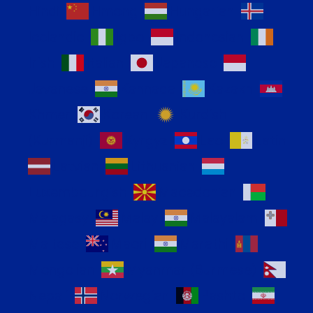
Hindi
Hmong
Hungarian
Icelandic
Igbo
Indonesian
Irish
Italian
Japanese
Javanese
Kannada
Kazakh
Khmer
Korean
Kurdish
(Kurmanji)
Kyrgyz
Lao
Latin
Latvian
Lithuanian
Luxembourgish
Macedonian
Malagasy
Malay
Malayalam
Maltese
Maori
Marathi
Mongolian
Myanmar (Burmese)
Nepali
Norwegian
Pashto