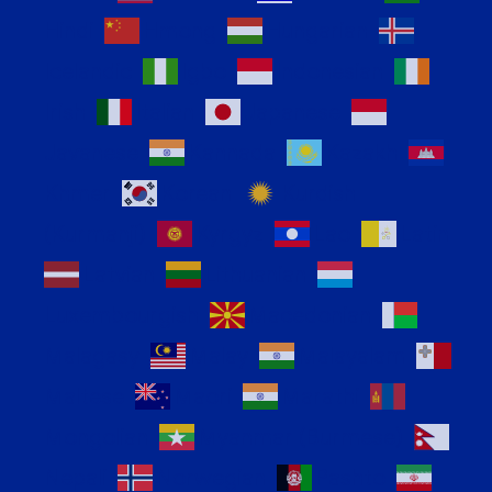
Hindi
Hmong
Hungarian
Icelandic
Igbo
Indonesian
Irish
Italian
Japanese
Javanese
Kannada
Kazakh
Khmer
Korean
Kurdish
(Kurmanji)
Kyrgyz
Lao
Latin
Latvian
Lithuanian
Luxembourgish
Macedonian
Malagasy
Malay
Malayalam
Maltese
Maori
Marathi
Mongolian
Myanmar (Burmese)
Nepali
Norwegian
Pashto