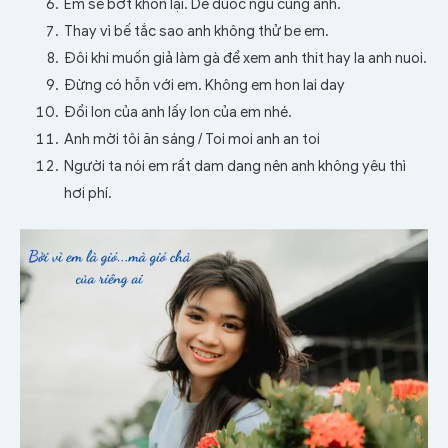
Em sẽ bớt khôn lại. De duoc ngu cung anh.
Thay vì bế tắc sao anh không thử be em.
Đôi khi muốn giả làm gà để xem anh thit hay la anh nuoi.
Đừng có hỗn với em. Không em hon lai day
Đổi lon của anh lấy lon của em nhé.
Anh mời tôi ăn sáng /
Toi moi anh an toi
Người ta nói em rất dam dang nên anh không yêu thì
hơi phí.