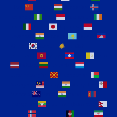
Hindi
Hmong
Hungarian
Icelandic
Igbo
Indonesian
Irish
Italian
Japanese
Javanese
Kannada
Kazakh
Khmer
Korean
Kurdish
(Kurmanji)
Kyrgyz
Lao
Latin
Latvian
Lithuanian
Luxembourgish
Macedonian
Malagasy
Malay
Malayalam
Maltese
Maori
Marathi
Mongolian
Myanmar (Burmese)
Nepali
Norwegian
Pashto