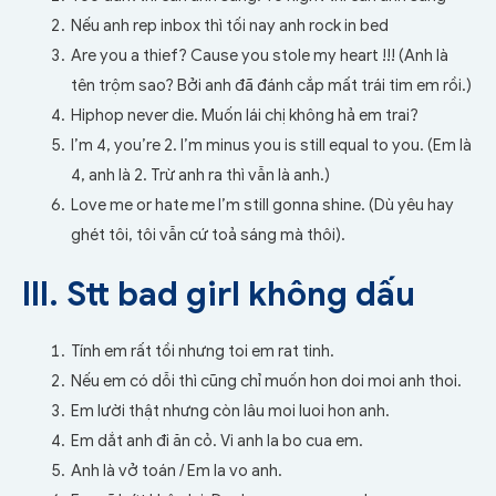
Nếu anh rep inbox thì tối nay anh rock in bed
Are you a thief? Cause you stole my heart !!! (Anh là
tên trộm sao? Bởi anh đã đánh cắp mất trái tim em rồi.)
Hiphop never die. Muốn lái chị không hả em trai?
I’m 4, you’re 2. I’m minus you is still equal to you. (Em là
4, anh là 2. Trừ anh ra thì vẫn là anh.)
Love me or hate me I’m still gonna shine. (Dù yêu hay
ghét tôi, tôi vẫn cứ toả sáng mà thôi).
III. Stt bad girl không dấu
Tính em rất tồi nhưng toi em rat tinh.
Nếu em có dỗi thì cũng chỉ muốn hon doi moi anh thoi.
Em lười thật nhưng còn lâu moi luoi hon anh.
Em dắt anh đi ăn cỏ. Vi anh la bo cua em.
Anh là vở toán /
Em la vo anh.