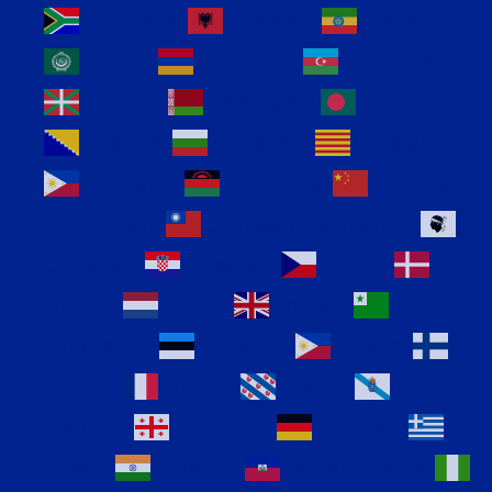
Afrikaans
Albanian
Amharic
Arabic
Armenian
Azerbaijani
Basque
Belarusian
Bengali
Bosnian
Bulgarian
Catalan
Cebuano
Chichewa
Chinese
(Simplified)
Chinese (Traditional)
Corsican
Croatian
Czech
Danish
Dutch
English
Esperanto
Estonian
Filipino
Finnish
French
Frisian
Galician
Georgian
German
Greek
Gujarati
Haitian Creole