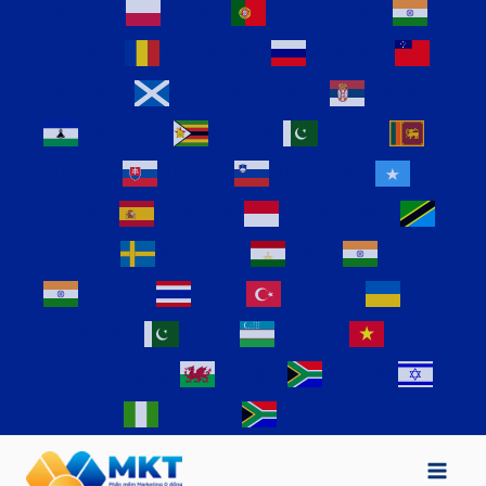
Persian
Polish
Portuguese
Punjabi
Romanian
Russian
Samoan
Scottish Gaelic
Serbian
Sesotho
Shona
Sindhi
Sinhala
Slovak
Slovenian
Somali
Spanish
Sundanese
Swahili
Swedish
Tajik
Tamil
Telugu
Thai
Turkish
Ukrainian
Urdu
Uzbek
Vietnamese
Welsh
Xhosa
Yiddish
Yoruba
Zulu