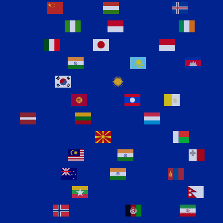
Hindi
Hmong
Hungarian
Icelandic
Igbo
Indonesian
Irish
Italian
Japanese
Javanese
Kannada
Kazakh
Khmer
Korean
Kurdish
(Kurmanji)
Kyrgyz
Lao
Latin
Latvian
Lithuanian
Luxembourgish
Macedonian
Malagasy
Malay
Malayalam
Maltese
Maori
Marathi
Mongolian
Myanmar (Burmese)
Nepali
Norwegian
Pashto