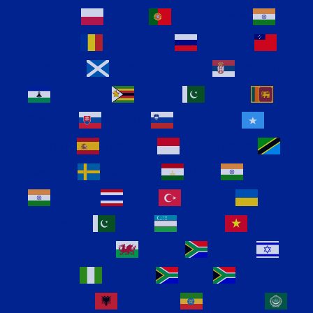
Persian
Polish
Portuguese
Punjabi
Romanian
Russian
Samoan
Scottish Gaelic
Serbian
Sesotho
Shona
Sindhi
Sinhala
Slovak
Slovenian
Somali
Spanish
Sundanese
Swahili
Swedish
Tajik
Tamil
Telugu
Thai
Turkish
Ukrainian
Urdu
Uzbek
Vietnamese
Welsh
Xhosa
Yiddish
Yoruba
Zulu
Afrikaans
Albanian
Amharic