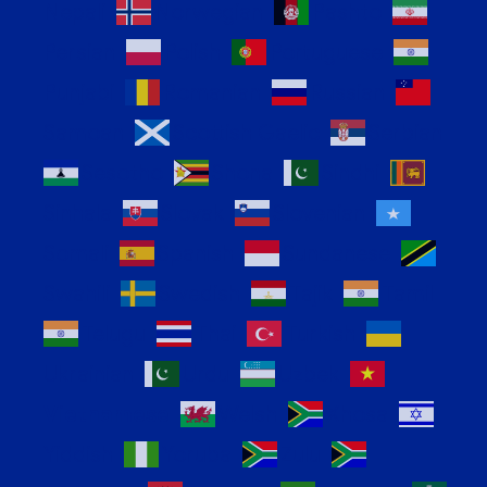
Nepali
Norwegian
Pashto
Persian
Polish
Portuguese
Punjabi
Romanian
Russian
Samoan
Scottish Gaelic
Serbian
Sesotho
Shona
Sindhi
Sinhala
Slovak
Slovenian
Somali
Spanish
Sundanese
Swahili
Swedish
Tajik
Tamil
Telugu
Thai
Turkish
Ukrainian
Urdu
Uzbek
Vietnamese
Welsh
Xhosa
Yiddish
Yoruba
Zulu