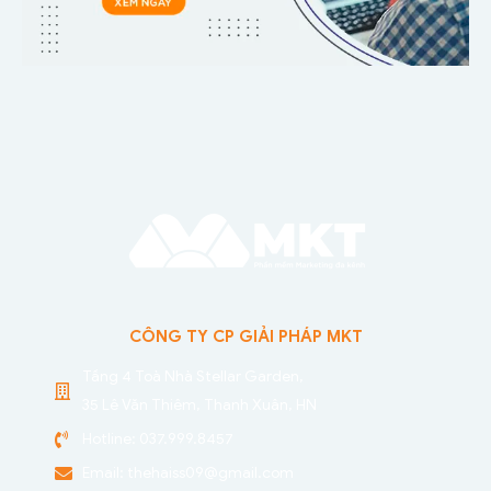
CÔNG TY CP GIẢI PHÁP MKT
Tầng 4 Toà Nhà Stellar Garden,
35 Lê Văn Thiêm, Thanh Xuân, HN
Hotline: 037.999.8457
Email:
thehaiss09@gmail.com