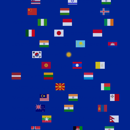
Hausa
Hawaiian
Hebrew
Hindi
Hmong
Hungarian
Icelandic
Igbo
Indonesian
Irish
Italian
Japanese
Javanese
Kannada
Kazakh
Khmer
Korean
Kurdish
(Kurmanji)
Kyrgyz
Lao
Latin
Latvian
Lithuanian
Luxembourgish
Macedonian
Malagasy
Malay
Malayalam
Maltese
Maori
Marathi
Mongolian
Myanmar (Burmese)
Nepali
Norwegian
Pashto