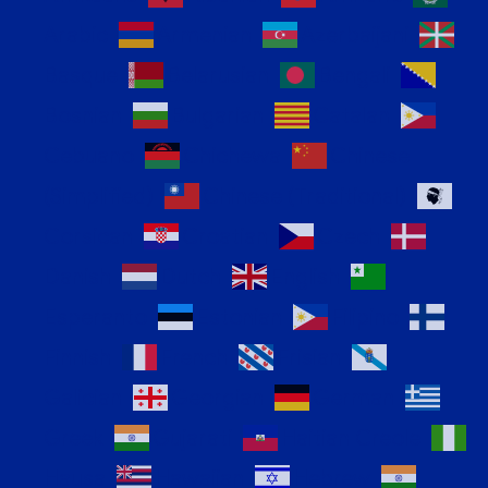
Arabic
Armenian
Azerbaijani
Basque
Belarusian
Bengali
Bosnian
Bulgarian
Catalan
Cebuano
Chichewa
Chinese
(Simplified)
Chinese (Traditional)
Corsican
Croatian
Czech
Danish
Dutch
English
Esperanto
Estonian
Filipino
Finnish
French
Frisian
Galician
Georgian
German
Greek
Gujarati
Haitian Creole
Hausa
Hawaiian
Hebrew