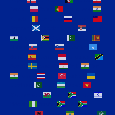
Persian
Polish
Portuguese
Punjabi
Romanian
Russian
Samoan
Scottish Gaelic
Serbian
Sesotho
Shona
Sindhi
Sinhala
Slovak
Slovenian
Somali
Spanish
Sundanese
Swahili
Swedish
Tajik
Tamil
Telugu
Thai
Turkish
Ukrainian
Urdu
Uzbek
Vietnamese
Welsh
Xhosa
Yiddish
Yoruba
Zulu
Afrikaans
Albanian
Amharic