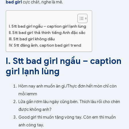
bad girl
cực chất, nghe là mê.
I. Stt bad girl ngầu – caption girl lạnh lùng
II. Stt bad girl thả thính tiếng Anh đặc sắc
III. Stt bad girl không dấu
IV. Stt đăng ảnh, caption bad girl trend
I. Stt bad girl ngầu – caption
girl lạnh lùng
Hôm nay anh muốn ăn gì./
Thực đơn hết món chỉ còn
mỗi iemm
Lửa gần rơm lâu ngày cũng bén. Thích lâu rồi cho chén
được không anh?
Good girl thì muốn tặng vòng tay. Còn em thì muốn
anh còng tay.