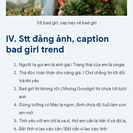
Stt bad girl, cap hay về bad girl
IV. Stt đăng ảnh, caption
bad girl trend
Người ta gọi em là xinh gái /
Trạng thái của em là single
Thà độc toàn thân cho sáng giá. /
Chứ chẳng tin lời dối
trá khi yêu
Bad girl thì không tốt./
Nhưng Goodgirl thì chưa tới lượt
anh
Đừng tưởng có Mẹc là ngon, /
Anh chưa đủ tuổi làm son
em mờ
Tình yêu với em chỉ là xa xỉ, thứ em cần là tiền tỉ và đô la.
Bất tỉnh vì lao vào cần /
Bất cẩn vì lao vào tình