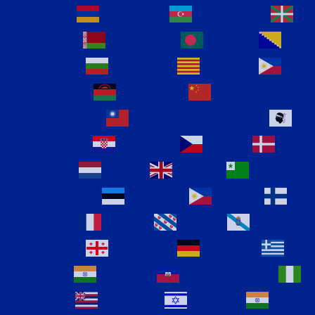
Arabic
Armenian
Azerbaijani
Basque
Belarusian
Bengali
Bosnian
Bulgarian
Catalan
Cebuano
Chichewa
Chinese
(Simplified)
Chinese (Traditional)
Corsican
Croatian
Czech
Danish
Dutch
English
Esperanto
Estonian
Filipino
Finnish
French
Frisian
Galician
Georgian
German
Greek
Gujarati
Haitian Creole
Hausa
Hawaiian
Hebrew