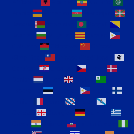
Afrikaans
Albanian
Amharic
Arabic
Armenian
Azerbaijani
Basque
Belarusian
Bengali
Bosnian
Bulgarian
Catalan
Cebuano
Chichewa
Chinese
(Simplified)
Chinese (Traditional)
Corsican
Croatian
Czech
Danish
Dutch
English
Esperanto
Estonian
Filipino
Finnish
French
Frisian
Galician
Georgian
German
Greek
Gujarati
Haitian Creole