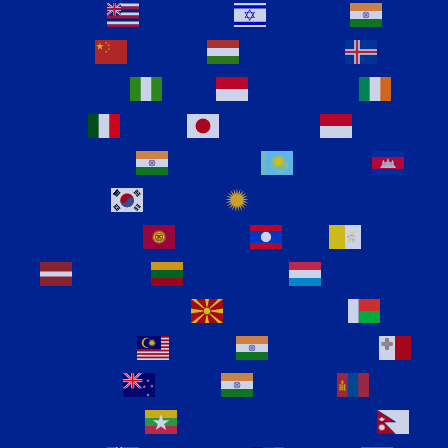
Hausa
Hawaiian
Hebrew
Hindi
Hmong
Hungarian
Icelandic
Igbo
Indonesian
Irish
Italian
Japanese
Javanese
Kannada
Kazakh
Khmer
Korean
Kurdish
(Kurmanji)
Kyrgyz
Lao
Latin
Latvian
Lithuanian
Luxembourgish
Macedonian
Malagasy
Malay
Malayalam
Maltese
Maori
Marathi
Mongolian
Myanmar (Burmese)