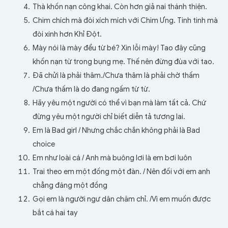
Thà khốn nạn công khai. Còn hơn giả nai thánh thiện.
Chim chích mà đòi xích mích với Chim Ưng. Tinh tinh mà
đòi xinh hơn Khỉ Đột.
Mày nói là mày đểu từ bé? Xin lỗi mày! Tao đây cũng
khốn nạn từ trong bụng mẹ. Thế nên đừng đùa với tao.
Đã chửi là phải thâm./
Chưa thâm là phải chờ thấm
/Chưa thấm là do đang ngấm từ từ.
Hãy yêu một người có thể vì bạn mà làm tất cả. Chứ
đừng yêu một người chỉ biết diễn tả tương lai.
Em là Bad girl /
Nhưng chắc chắn không phải là Bad
choice
Em như loài cá /
Anh mà buông lơi là em bơi luôn
Trai theo em một đống một đàn. /
Nên đối với em anh
chẳng đáng một đồng
Gọi em là người ngư dân chăm chỉ. /
Vì em muốn được
bắt cá hai tay