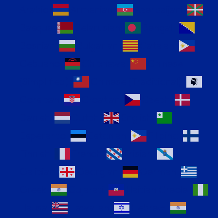
Arabic
Armenian
Azerbaijani
Basque
Belarusian
Bengali
Bosnian
Bulgarian
Catalan
Cebuano
Chichewa
Chinese
(Simplified)
Chinese (Traditional)
Corsican
Croatian
Czech
Danish
Dutch
English
Esperanto
Estonian
Filipino
Finnish
French
Frisian
Galician
Georgian
German
Greek
Gujarati
Haitian Creole
Hausa
Hawaiian
Hebrew