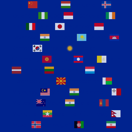
Hindi
Hmong
Hungarian
Icelandic
Igbo
Indonesian
Irish
Italian
Japanese
Javanese
Kannada
Kazakh
Khmer
Korean
Kurdish
(Kurmanji)
Kyrgyz
Lao
Latin
Latvian
Lithuanian
Luxembourgish
Macedonian
Malagasy
Malay
Malayalam
Maltese
Maori
Marathi
Mongolian
Myanmar (Burmese)
Nepali
Norwegian
Pashto