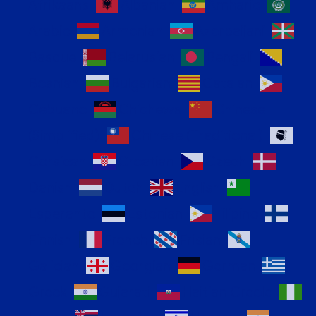
Afrikaans
Albanian
Amharic
Arabic
Armenian
Azerbaijani
Basque
Belarusian
Bengali
Bosnian
Bulgarian
Catalan
Cebuano
Chichewa
Chinese
(Simplified)
Chinese (Traditional)
Corsican
Croatian
Czech
Danish
Dutch
English
Esperanto
Estonian
Filipino
Finnish
French
Frisian
Galician
Georgian
German
Greek
Gujarati
Haitian Creole