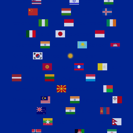
Hausa
Hawaiian
Hebrew
Hindi
Hmong
Hungarian
Icelandic
Igbo
Indonesian
Irish
Italian
Japanese
Javanese
Kannada
Kazakh
Khmer
Korean
Kurdish
(Kurmanji)
Kyrgyz
Lao
Latin
Latvian
Lithuanian
Luxembourgish
Macedonian
Malagasy
Malay
Malayalam
Maltese
Maori
Marathi
Mongolian
Myanmar (Burmese)
Nepali
Norwegian
Pashto