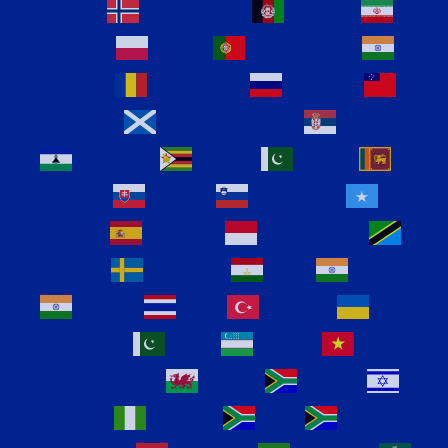
Nepali
Norwegian
Pashto
Persian
Polish
Portuguese
Punjabi
Romanian
Russian
Samoan
Scottish Gaelic
Serbian
Sesotho
Shona
Sindhi
Sinhala
Slovak
Slovenian
Somali
Spanish
Sundanese
Swahili
Swedish
Tajik
Tamil
Telugu
Thai
Turkish
Ukrainian
Urdu
Uzbek
Vietnamese
Welsh
Xhosa
Yiddish
Yoruba
Zulu