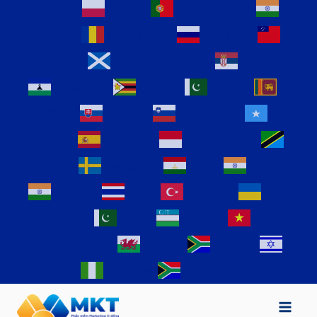
Persian
Polish
Portuguese
Punjabi
Romanian
Russian
Samoan
Scottish Gaelic
Serbian
Sesotho
Shona
Sindhi
Sinhala
Slovak
Slovenian
Somali
Spanish
Sundanese
Swahili
Swedish
Tajik
Tamil
Telugu
Thai
Turkish
Ukrainian
Urdu
Uzbek
Vietnamese
Welsh
Xhosa
Yiddish
Yoruba
Zulu