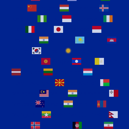
Hindi
Hmong
Hungarian
Icelandic
Igbo
Indonesian
Irish
Italian
Japanese
Javanese
Kannada
Kazakh
Khmer
Korean
Kurdish
(Kurmanji)
Kyrgyz
Lao
Latin
Latvian
Lithuanian
Luxembourgish
Macedonian
Malagasy
Malay
Malayalam
Maltese
Maori
Marathi
Mongolian
Myanmar (Burmese)
Nepali
Norwegian
Pashto