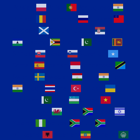
Persian
Polish
Portuguese
Punjabi
Romanian
Russian
Samoan
Scottish Gaelic
Serbian
Sesotho
Shona
Sindhi
Sinhala
Slovak
Slovenian
Somali
Spanish
Sundanese
Swahili
Swedish
Tajik
Tamil
Telugu
Thai
Turkish
Ukrainian
Urdu
Uzbek
Vietnamese
Welsh
Xhosa
Yiddish
Yoruba
Zulu
Afrikaans
Albanian
Amharic