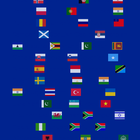
Persian
Polish
Portuguese
Punjabi
Romanian
Russian
Samoan
Scottish Gaelic
Serbian
Sesotho
Shona
Sindhi
Sinhala
Slovak
Slovenian
Somali
Spanish
Sundanese
Swahili
Swedish
Tajik
Tamil
Telugu
Thai
Turkish
Ukrainian
Urdu
Uzbek
Vietnamese
Welsh
Xhosa
Yiddish
Yoruba
Zulu
Afrikaans
Albanian
Amharic