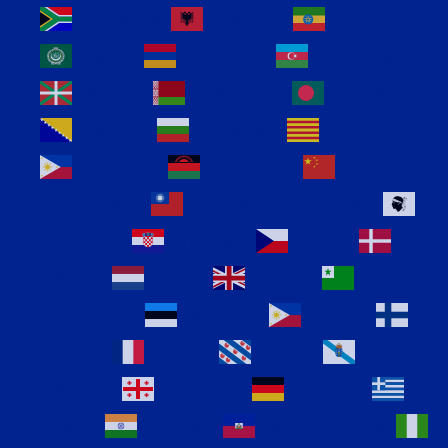
Afrikaans
Albanian
Amharic
Arabic
Armenian
Azerbaijani
Basque
Belarusian
Bengali
Bosnian
Bulgarian
Catalan
Cebuano
Chichewa
Chinese
(Simplified)
Chinese (Traditional)
Corsican
Croatian
Czech
Danish
Dutch
English
Esperanto
Estonian
Filipino
Finnish
French
Frisian
Galician
Georgian
German
Greek
Gujarati
Haitian Creole