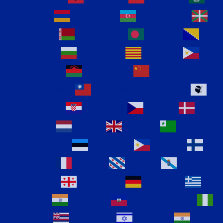
Arabic
Armenian
Azerbaijani
Basque
Belarusian
Bengali
Bosnian
Bulgarian
Catalan
Cebuano
Chichewa
Chinese
(Simplified)
Chinese (Traditional)
Corsican
Croatian
Czech
Danish
Dutch
English
Esperanto
Estonian
Filipino
Finnish
French
Frisian
Galician
Georgian
German
Greek
Gujarati
Haitian Creole
Hausa
Hawaiian
Hebrew