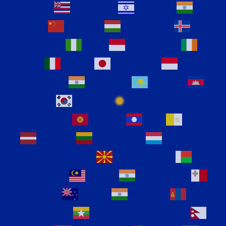
Hausa
Hawaiian
Hebrew
Hindi
Hmong
Hungarian
Icelandic
Igbo
Indonesian
Irish
Italian
Japanese
Javanese
Kannada
Kazakh
Khmer
Korean
Kurdish
(Kurmanji)
Kyrgyz
Lao
Latin
Latvian
Lithuanian
Luxembourgish
Macedonian
Malagasy
Malay
Malayalam
Maltese
Maori
Marathi
Mongolian
Myanmar (Burmese)