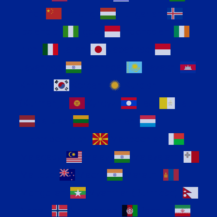
Hindi
Hmong
Hungarian
Icelandic
Igbo
Indonesian
Irish
Italian
Japanese
Javanese
Kannada
Kazakh
Khmer
Korean
Kurdish
(Kurmanji)
Kyrgyz
Lao
Latin
Latvian
Lithuanian
Luxembourgish
Macedonian
Malagasy
Malay
Malayalam
Maltese
Maori
Marathi
Mongolian
Myanmar (Burmese)
Nepali
Norwegian
Pashto