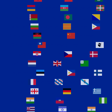
Arabic
Armenian
Azerbaijani
Basque
Belarusian
Bengali
Bosnian
Bulgarian
Catalan
Cebuano
Chichewa
Chinese
(Simplified)
Chinese (Traditional)
Corsican
Croatian
Czech
Danish
Dutch
English
Esperanto
Estonian
Filipino
Finnish
French
Frisian
Galician
Georgian
German
Greek
Gujarati
Haitian Creole
Hausa
Hawaiian
Hebrew