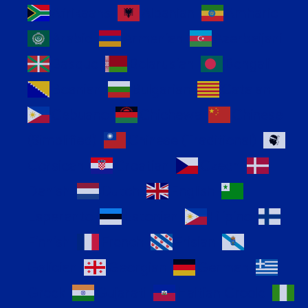
Afrikaans
Albanian
Amharic
Arabic
Armenian
Azerbaijani
Basque
Belarusian
Bengali
Bosnian
Bulgarian
Catalan
Cebuano
Chichewa
Chinese
(Simplified)
Chinese (Traditional)
Corsican
Croatian
Czech
Danish
Dutch
English
Esperanto
Estonian
Filipino
Finnish
French
Frisian
Galician
Georgian
German
Greek
Gujarati
Haitian Creole