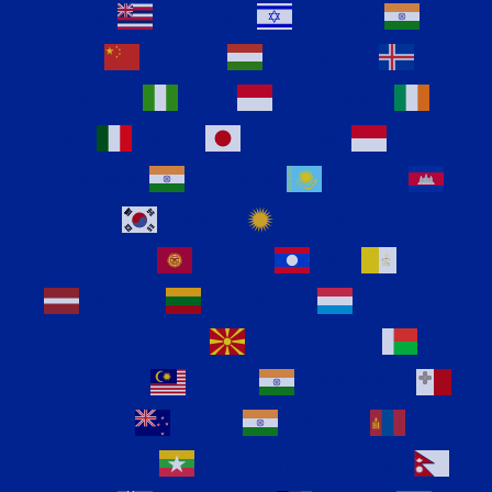
Hausa
Hawaiian
Hebrew
Hindi
Hmong
Hungarian
Icelandic
Igbo
Indonesian
Irish
Italian
Japanese
Javanese
Kannada
Kazakh
Khmer
Korean
Kurdish
(Kurmanji)
Kyrgyz
Lao
Latin
Latvian
Lithuanian
Luxembourgish
Macedonian
Malagasy
Malay
Malayalam
Maltese
Maori
Marathi
Mongolian
Myanmar (Burmese)