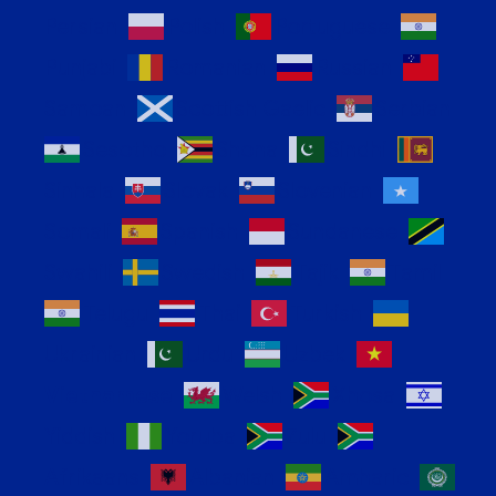
Persian
Polish
Portuguese
Punjabi
Romanian
Russian
Samoan
Scottish Gaelic
Serbian
Sesotho
Shona
Sindhi
Sinhala
Slovak
Slovenian
Somali
Spanish
Sundanese
Swahili
Swedish
Tajik
Tamil
Telugu
Thai
Turkish
Ukrainian
Urdu
Uzbek
Vietnamese
Welsh
Xhosa
Yiddish
Yoruba
Zulu
Afrikaans
Albanian
Amharic