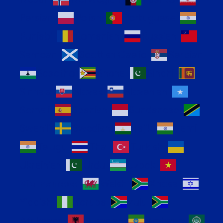
Persian
Polish
Portuguese
Punjabi
Romanian
Russian
Samoan
Scottish Gaelic
Serbian
Sesotho
Shona
Sindhi
Sinhala
Slovak
Slovenian
Somali
Spanish
Sundanese
Swahili
Swedish
Tajik
Tamil
Telugu
Thai
Turkish
Ukrainian
Urdu
Uzbek
Vietnamese
Welsh
Xhosa
Yiddish
Yoruba
Zulu
Afrikaans
Albanian
Amharic