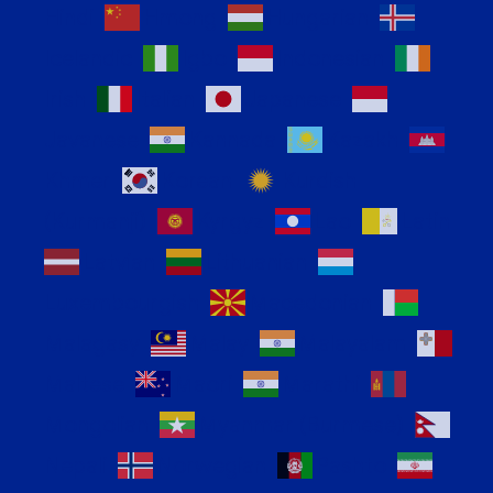
Hindi
Hmong
Hungarian
Icelandic
Igbo
Indonesian
Irish
Italian
Japanese
Javanese
Kannada
Kazakh
Khmer
Korean
Kurdish
(Kurmanji)
Kyrgyz
Lao
Latin
Latvian
Lithuanian
Luxembourgish
Macedonian
Malagasy
Malay
Malayalam
Maltese
Maori
Marathi
Mongolian
Myanmar (Burmese)
Nepali
Norwegian
Pashto