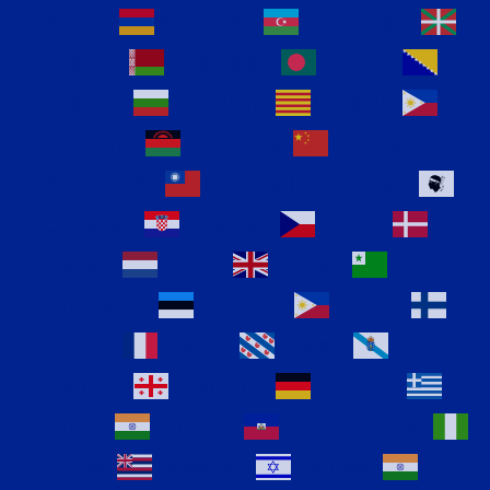
Arabic
Armenian
Azerbaijani
Basque
Belarusian
Bengali
Bosnian
Bulgarian
Catalan
Cebuano
Chichewa
Chinese
(Simplified)
Chinese (Traditional)
Corsican
Croatian
Czech
Danish
Dutch
English
Esperanto
Estonian
Filipino
Finnish
French
Frisian
Galician
Georgian
German
Greek
Gujarati
Haitian Creole
Hausa
Hawaiian
Hebrew