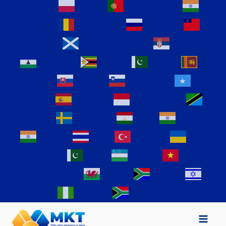
Persian
Polish
Portuguese
Punjabi
Romanian
Russian
Samoan
Scottish Gaelic
Serbian
Sesotho
Shona
Sindhi
Sinhala
Slovak
Slovenian
Somali
Spanish
Sundanese
Swahili
Swedish
Tajik
Tamil
Telugu
Thai
Turkish
Ukrainian
Urdu
Uzbek
Vietnamese
Welsh
Xhosa
Yiddish
Yoruba
Zulu