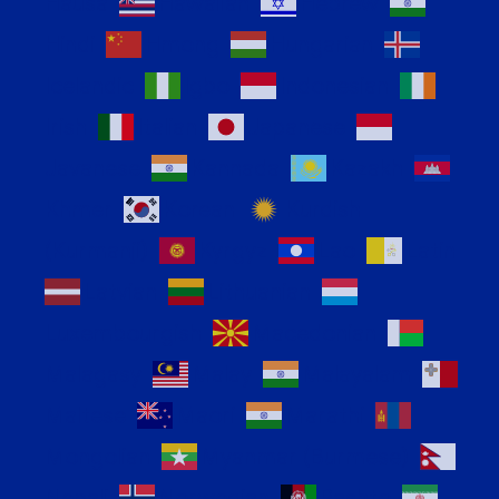
Hausa
Hawaiian
Hebrew
Hindi
Hmong
Hungarian
Icelandic
Igbo
Indonesian
Irish
Italian
Japanese
Javanese
Kannada
Kazakh
Khmer
Korean
Kurdish
(Kurmanji)
Kyrgyz
Lao
Latin
Latvian
Lithuanian
Luxembourgish
Macedonian
Malagasy
Malay
Malayalam
Maltese
Maori
Marathi
Mongolian
Myanmar (Burmese)
Nepali
Norwegian
Pashto