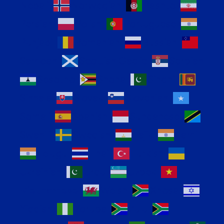
Nepali
Norwegian
Pashto
Persian
Polish
Portuguese
Punjabi
Romanian
Russian
Samoan
Scottish Gaelic
Serbian
Sesotho
Shona
Sindhi
Sinhala
Slovak
Slovenian
Somali
Spanish
Sundanese
Swahili
Swedish
Tajik
Tamil
Telugu
Thai
Turkish
Ukrainian
Urdu
Uzbek
Vietnamese
Welsh
Xhosa
Yiddish
Yoruba
Zulu