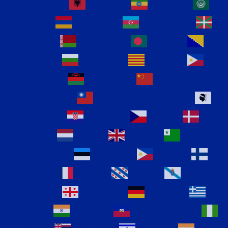
Afrikaans
Albanian
Amharic
Arabic
Armenian
Azerbaijani
Basque
Belarusian
Bengali
Bosnian
Bulgarian
Catalan
Cebuano
Chichewa
Chinese
(Simplified)
Chinese (Traditional)
Corsican
Croatian
Czech
Danish
Dutch
English
Esperanto
Estonian
Filipino
Finnish
French
Frisian
Galician
Georgian
German
Greek
Gujarati
Haitian Creole