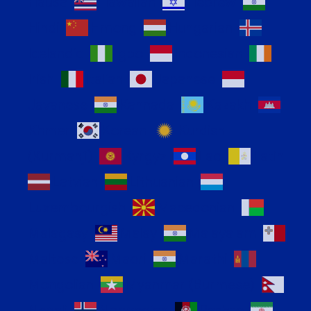
Hausa
Hawaiian
Hebrew
Hindi
Hmong
Hungarian
Icelandic
Igbo
Indonesian
Irish
Italian
Japanese
Javanese
Kannada
Kazakh
Khmer
Korean
Kurdish
(Kurmanji)
Kyrgyz
Lao
Latin
Latvian
Lithuanian
Luxembourgish
Macedonian
Malagasy
Malay
Malayalam
Maltese
Maori
Marathi
Mongolian
Myanmar (Burmese)
Nepali
Norwegian
Pashto