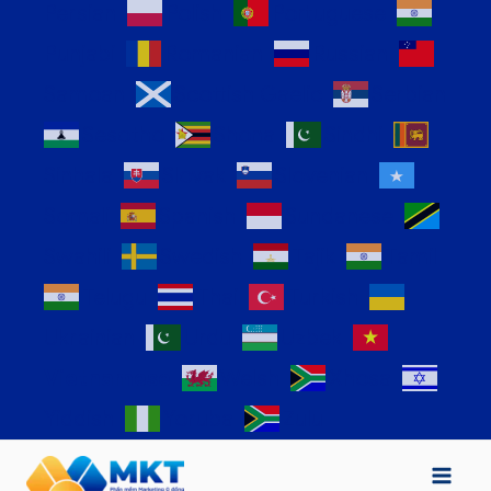
Persian
Polish
Portuguese
Punjabi
Romanian
Russian
Samoan
Scottish Gaelic
Serbian
Sesotho
Shona
Sindhi
Sinhala
Slovak
Slovenian
Somali
Spanish
Sundanese
Swahili
Swedish
Tajik
Tamil
Telugu
Thai
Turkish
Ukrainian
Urdu
Uzbek
Vietnamese
Welsh
Xhosa
Yiddish
Yoruba
Zulu