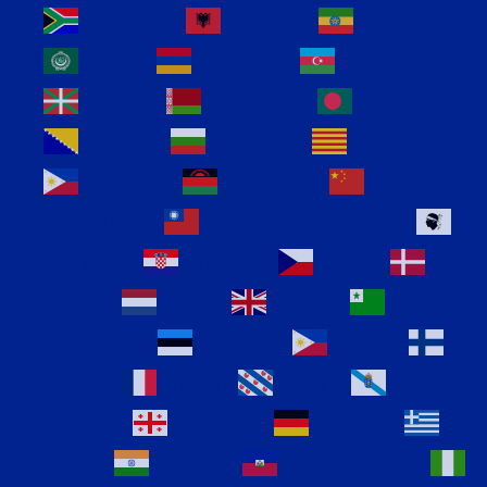
Afrikaans
Albanian
Amharic
Arabic
Armenian
Azerbaijani
Basque
Belarusian
Bengali
Bosnian
Bulgarian
Catalan
Cebuano
Chichewa
Chinese
(Simplified)
Chinese (Traditional)
Corsican
Croatian
Czech
Danish
Dutch
English
Esperanto
Estonian
Filipino
Finnish
French
Frisian
Galician
Georgian
German
Greek
Gujarati
Haitian Creole