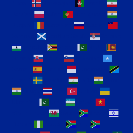
Nepali
Norwegian
Pashto
Persian
Polish
Portuguese
Punjabi
Romanian
Russian
Samoan
Scottish Gaelic
Serbian
Sesotho
Shona
Sindhi
Sinhala
Slovak
Slovenian
Somali
Spanish
Sundanese
Swahili
Swedish
Tajik
Tamil
Telugu
Thai
Turkish
Ukrainian
Urdu
Uzbek
Vietnamese
Welsh
Xhosa
Yiddish
Yoruba
Zulu