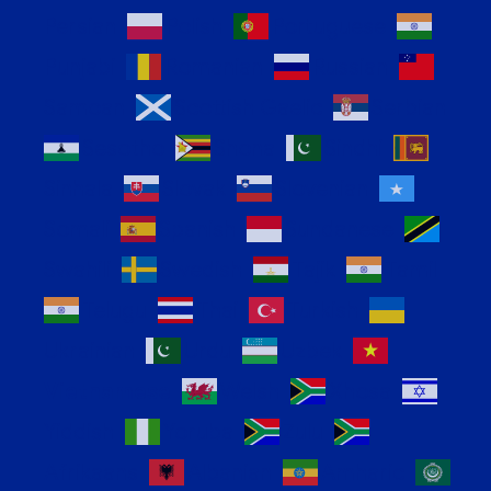
Persian
Polish
Portuguese
Punjabi
Romanian
Russian
Samoan
Scottish Gaelic
Serbian
Sesotho
Shona
Sindhi
Sinhala
Slovak
Slovenian
Somali
Spanish
Sundanese
Swahili
Swedish
Tajik
Tamil
Telugu
Thai
Turkish
Ukrainian
Urdu
Uzbek
Vietnamese
Welsh
Xhosa
Yiddish
Yoruba
Zulu
Afrikaans
Albanian
Amharic