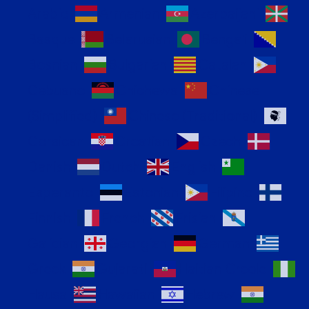
Arabic
Armenian
Azerbaijani
Basque
Belarusian
Bengali
Bosnian
Bulgarian
Catalan
Cebuano
Chichewa
Chinese
(Simplified)
Chinese (Traditional)
Corsican
Croatian
Czech
Danish
Dutch
English
Esperanto
Estonian
Filipino
Finnish
French
Frisian
Galician
Georgian
German
Greek
Gujarati
Haitian Creole
Hausa
Hawaiian
Hebrew