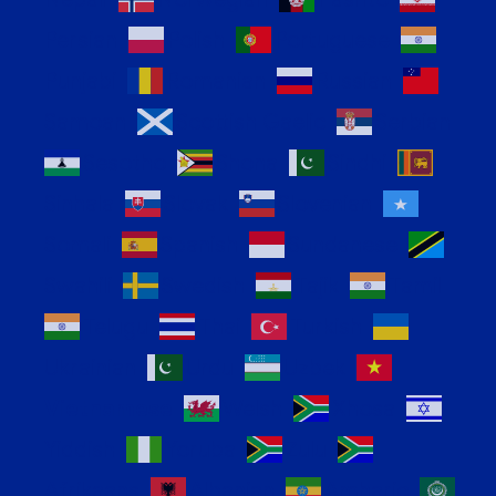
Persian
Polish
Portuguese
Punjabi
Romanian
Russian
Samoan
Scottish Gaelic
Serbian
Sesotho
Shona
Sindhi
Sinhala
Slovak
Slovenian
Somali
Spanish
Sundanese
Swahili
Swedish
Tajik
Tamil
Telugu
Thai
Turkish
Ukrainian
Urdu
Uzbek
Vietnamese
Welsh
Xhosa
Yiddish
Yoruba
Zulu
Afrikaans
Albanian
Amharic