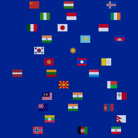
Hindi
Hmong
Hungarian
Icelandic
Igbo
Indonesian
Irish
Italian
Japanese
Javanese
Kannada
Kazakh
Khmer
Korean
Kurdish
(Kurmanji)
Kyrgyz
Lao
Latin
Latvian
Lithuanian
Luxembourgish
Macedonian
Malagasy
Malay
Malayalam
Maltese
Maori
Marathi
Mongolian
Myanmar (Burmese)
Nepali
Norwegian
Pashto