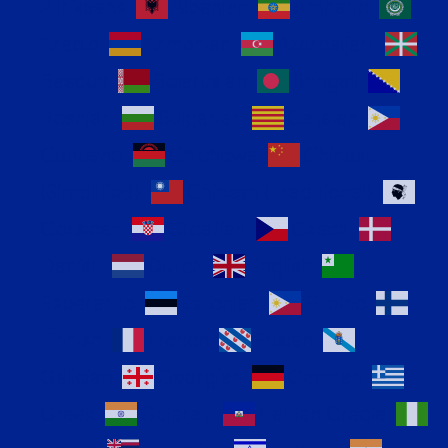
Afrikaans
Albanian
Amharic
Arabic
Armenian
Azerbaijani
Basque
Belarusian
Bengali
Bosnian
Bulgarian
Catalan
Cebuano
Chichewa
Chinese
(Simplified)
Chinese (Traditional)
Corsican
Croatian
Czech
Danish
Dutch
English
Esperanto
Estonian
Filipino
Finnish
French
Frisian
Galician
Georgian
German
Greek
Gujarati
Haitian Creole