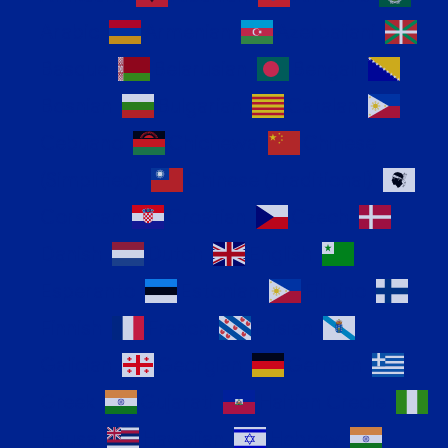
Arabic
Armenian
Azerbaijani
Basque
Belarusian
Bengali
Bosnian
Bulgarian
Catalan
Cebuano
Chichewa
Chinese
(Simplified)
Chinese (Traditional)
Corsican
Croatian
Czech
Danish
Dutch
English
Esperanto
Estonian
Filipino
Finnish
French
Frisian
Galician
Georgian
German
Greek
Gujarati
Haitian Creole
Hausa
Hawaiian
Hebrew