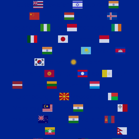
Hausa
Hawaiian
Hebrew
Hindi
Hmong
Hungarian
Icelandic
Igbo
Indonesian
Irish
Italian
Japanese
Javanese
Kannada
Kazakh
Khmer
Korean
Kurdish
(Kurmanji)
Kyrgyz
Lao
Latin
Latvian
Lithuanian
Luxembourgish
Macedonian
Malagasy
Malay
Malayalam
Maltese
Maori
Marathi
Mongolian
Myanmar (Burmese)