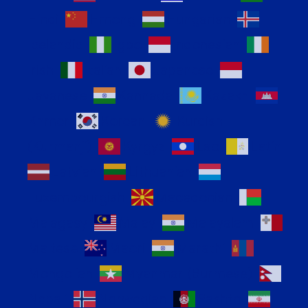
Hindi
Hmong
Hungarian
Icelandic
Igbo
Indonesian
Irish
Italian
Japanese
Javanese
Kannada
Kazakh
Khmer
Korean
Kurdish
(Kurmanji)
Kyrgyz
Lao
Latin
Latvian
Lithuanian
Luxembourgish
Macedonian
Malagasy
Malay
Malayalam
Maltese
Maori
Marathi
Mongolian
Myanmar (Burmese)
Nepali
Norwegian
Pashto