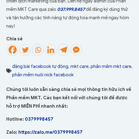
chiến dịch marketing của bạn. Liên hệ ngay admin của Phần
mềm MKT Care qua zalo
037.999.8457
để đăng ký dùng thử
và tận hưởng các tính năng tự động hóa mạnh mẽ ngay hôm
nay!
Chia sẻ
đăng bài facebook tự động
,
mkt care
,
phần mềm mkt care
,
phần mềm nuôi nick facebook
Chúng tôi luôn sẵn sàng chia sẻ mọi thông tin hữu ích về
Phần mềm MKT. Các bạn kết nối với chúng tôi để được
hỗ trợ MIỄN PHÍ nhanh nhất:
Hotline:
0379998457
Zalo:
https://zalo.me/0379998457