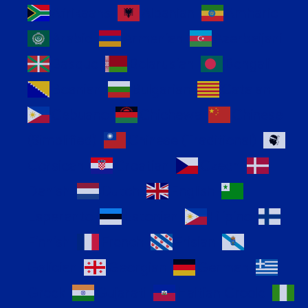
Afrikaans
Albanian
Amharic
Arabic
Armenian
Azerbaijani
Basque
Belarusian
Bengali
Bosnian
Bulgarian
Catalan
Cebuano
Chichewa
Chinese
(Simplified)
Chinese (Traditional)
Corsican
Croatian
Czech
Danish
Dutch
English
Esperanto
Estonian
Filipino
Finnish
French
Frisian
Galician
Georgian
German
Greek
Gujarati
Haitian Creole