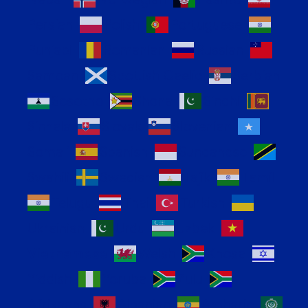
Persian
Polish
Portuguese
Punjabi
Romanian
Russian
Samoan
Scottish Gaelic
Serbian
Sesotho
Shona
Sindhi
Sinhala
Slovak
Slovenian
Somali
Spanish
Sundanese
Swahili
Swedish
Tajik
Tamil
Telugu
Thai
Turkish
Ukrainian
Urdu
Uzbek
Vietnamese
Welsh
Xhosa
Yiddish
Yoruba
Zulu
Afrikaans
Albanian
Amharic