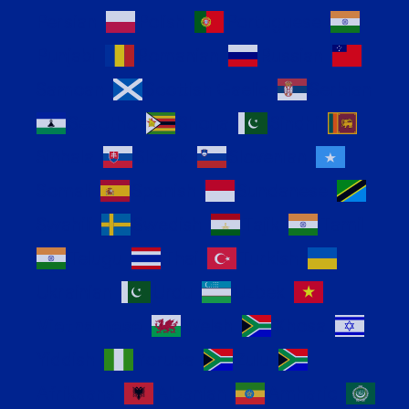
Persian
Polish
Portuguese
Punjabi
Romanian
Russian
Samoan
Scottish Gaelic
Serbian
Sesotho
Shona
Sindhi
Sinhala
Slovak
Slovenian
Somali
Spanish
Sundanese
Swahili
Swedish
Tajik
Tamil
Telugu
Thai
Turkish
Ukrainian
Urdu
Uzbek
Vietnamese
Welsh
Xhosa
Yiddish
Yoruba
Zulu
Afrikaans
Albanian
Amharic