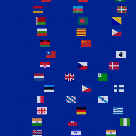
Arabic
Armenian
Azerbaijani
Basque
Belarusian
Bengali
Bosnian
Bulgarian
Catalan
Cebuano
Chichewa
Chinese
(Simplified)
Chinese (Traditional)
Corsican
Croatian
Czech
Danish
Dutch
English
Esperanto
Estonian
Filipino
Finnish
French
Frisian
Galician
Georgian
German
Greek
Gujarati
Haitian Creole
Hausa
Hawaiian
Hebrew