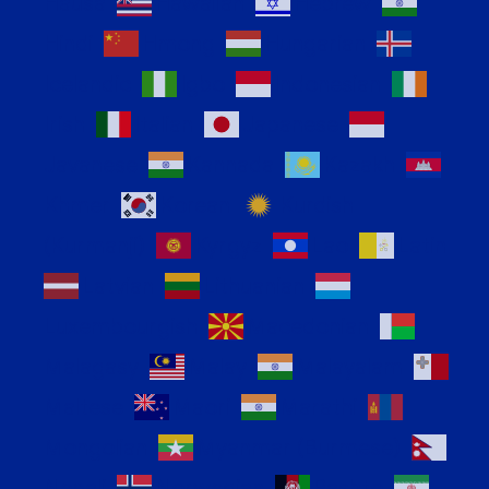
Hausa
Hawaiian
Hebrew
Hindi
Hmong
Hungarian
Icelandic
Igbo
Indonesian
Irish
Italian
Japanese
Javanese
Kannada
Kazakh
Khmer
Korean
Kurdish
(Kurmanji)
Kyrgyz
Lao
Latin
Latvian
Lithuanian
Luxembourgish
Macedonian
Malagasy
Malay
Malayalam
Maltese
Maori
Marathi
Mongolian
Myanmar (Burmese)
Nepali
Norwegian
Pashto