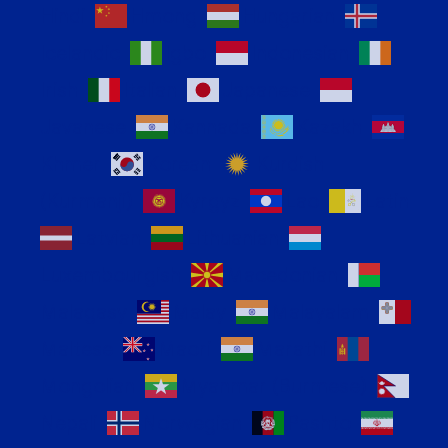
Hindi
Hmong
Hungarian
Icelandic
Igbo
Indonesian
Irish
Italian
Japanese
Javanese
Kannada
Kazakh
Khmer
Korean
Kurdish
(Kurmanji)
Kyrgyz
Lao
Latin
Latvian
Lithuanian
Luxembourgish
Macedonian
Malagasy
Malay
Malayalam
Maltese
Maori
Marathi
Mongolian
Myanmar (Burmese)
Nepali
Norwegian
Pashto