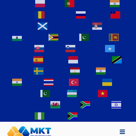
Persian
Polish
Portuguese
Punjabi
Romanian
Russian
Samoan
Scottish Gaelic
Serbian
Sesotho
Shona
Sindhi
Sinhala
Slovak
Slovenian
Somali
Spanish
Sundanese
Swahili
Swedish
Tajik
Tamil
Telugu
Thai
Turkish
Ukrainian
Urdu
Uzbek
Vietnamese
Welsh
Xhosa
Yiddish
Yoruba
Zulu