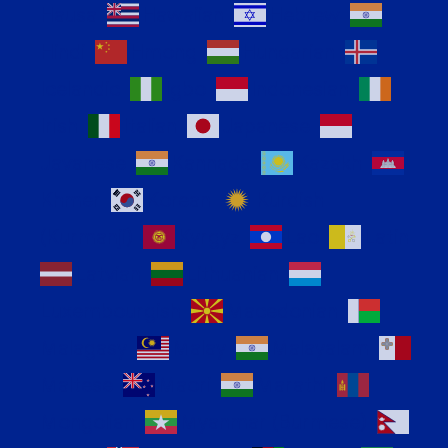
Hausa
Hawaiian
Hebrew
Hindi
Hmong
Hungarian
Icelandic
Igbo
Indonesian
Irish
Italian
Japanese
Javanese
Kannada
Kazakh
Khmer
Korean
Kurdish
(Kurmanji)
Kyrgyz
Lao
Latin
Latvian
Lithuanian
Luxembourgish
Macedonian
Malagasy
Malay
Malayalam
Maltese
Maori
Marathi
Mongolian
Myanmar (Burmese)