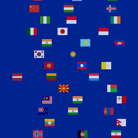
Hindi
Hmong
Hungarian
Icelandic
Igbo
Indonesian
Irish
Italian
Japanese
Javanese
Kannada
Kazakh
Khmer
Korean
Kurdish
(Kurmanji)
Kyrgyz
Lao
Latin
Latvian
Lithuanian
Luxembourgish
Macedonian
Malagasy
Malay
Malayalam
Maltese
Maori
Marathi
Mongolian
Myanmar (Burmese)
Nepali
Norwegian
Pashto