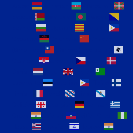
Arabic
Armenian
Azerbaijani
Basque
Belarusian
Bengali
Bosnian
Bulgarian
Catalan
Cebuano
Chichewa
Chinese
(Simplified)
Chinese (Traditional)
Corsican
Croatian
Czech
Danish
Dutch
English
Esperanto
Estonian
Filipino
Finnish
French
Frisian
Galician
Georgian
German
Greek
Gujarati
Haitian Creole
Hausa
Hawaiian
Hebrew