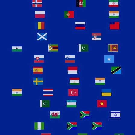
Nepali
Norwegian
Pashto
Persian
Polish
Portuguese
Punjabi
Romanian
Russian
Samoan
Scottish Gaelic
Serbian
Sesotho
Shona
Sindhi
Sinhala
Slovak
Slovenian
Somali
Spanish
Sundanese
Swahili
Swedish
Tajik
Tamil
Telugu
Thai
Turkish
Ukrainian
Urdu
Uzbek
Vietnamese
Welsh
Xhosa
Yiddish
Yoruba
Zulu