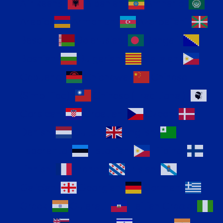
Afrikaans
Albanian
Amharic
Arabic
Armenian
Azerbaijani
Basque
Belarusian
Bengali
Bosnian
Bulgarian
Catalan
Cebuano
Chichewa
Chinese
(Simplified)
Chinese (Traditional)
Corsican
Croatian
Czech
Danish
Dutch
English
Esperanto
Estonian
Filipino
Finnish
French
Frisian
Galician
Georgian
German
Greek
Gujarati
Haitian Creole