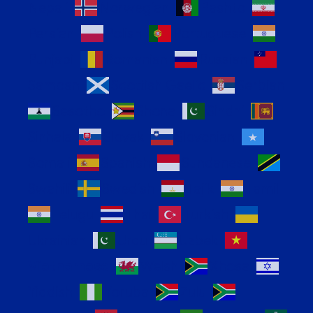
Nepali
Norwegian
Pashto
Persian
Polish
Portuguese
Punjabi
Romanian
Russian
Samoan
Scottish Gaelic
Serbian
Sesotho
Shona
Sindhi
Sinhala
Slovak
Slovenian
Somali
Spanish
Sundanese
Swahili
Swedish
Tajik
Tamil
Telugu
Thai
Turkish
Ukrainian
Urdu
Uzbek
Vietnamese
Welsh
Xhosa
Yiddish
Yoruba
Zulu