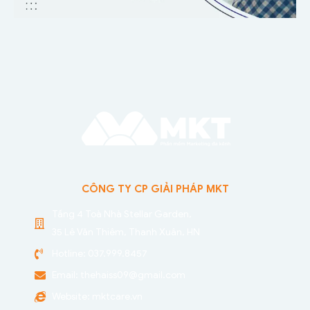
CÔNG TY CP GIẢI PHÁP MKT
Tầng 4 Toà Nhà Stellar Garden,
35 Lê Văn Thiêm, Thanh Xuân, HN
Hotline: 037.999.8457
Email:
thehaiss09@gmail.com
Website: mktcare.vn