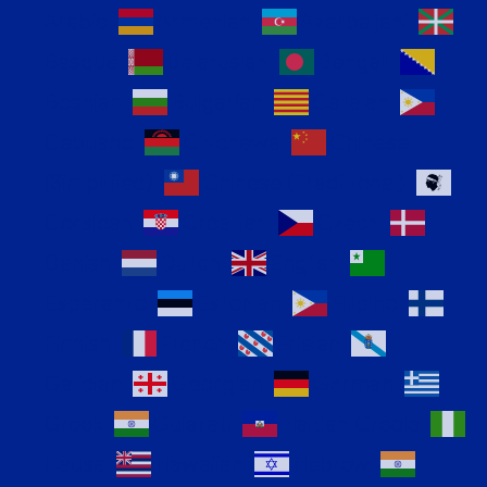
Arabic
Armenian
Azerbaijani
Basque
Belarusian
Bengali
Bosnian
Bulgarian
Catalan
Cebuano
Chichewa
Chinese
(Simplified)
Chinese (Traditional)
Corsican
Croatian
Czech
Danish
Dutch
English
Esperanto
Estonian
Filipino
Finnish
French
Frisian
Galician
Georgian
German
Greek
Gujarati
Haitian Creole
Hausa
Hawaiian
Hebrew