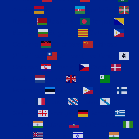
Arabic
Armenian
Azerbaijani
Basque
Belarusian
Bengali
Bosnian
Bulgarian
Catalan
Cebuano
Chichewa
Chinese
(Simplified)
Chinese (Traditional)
Corsican
Croatian
Czech
Danish
Dutch
English
Esperanto
Estonian
Filipino
Finnish
French
Frisian
Galician
Georgian
German
Greek
Gujarati
Haitian Creole
Hausa
Hawaiian
Hebrew