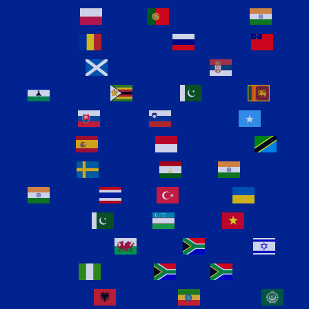
Persian
Polish
Portuguese
Punjabi
Romanian
Russian
Samoan
Scottish Gaelic
Serbian
Sesotho
Shona
Sindhi
Sinhala
Slovak
Slovenian
Somali
Spanish
Sundanese
Swahili
Swedish
Tajik
Tamil
Telugu
Thai
Turkish
Ukrainian
Urdu
Uzbek
Vietnamese
Welsh
Xhosa
Yiddish
Yoruba
Zulu
Afrikaans
Albanian
Amharic