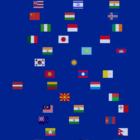
Hausa
Hawaiian
Hebrew
Hindi
Hmong
Hungarian
Icelandic
Igbo
Indonesian
Irish
Italian
Japanese
Javanese
Kannada
Kazakh
Khmer
Korean
Kurdish
(Kurmanji)
Kyrgyz
Lao
Latin
Latvian
Lithuanian
Luxembourgish
Macedonian
Malagasy
Malay
Malayalam
Maltese
Maori
Marathi
Mongolian
Myanmar (Burmese)