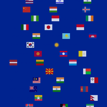
Hausa
Hawaiian
Hebrew
Hindi
Hmong
Hungarian
Icelandic
Igbo
Indonesian
Irish
Italian
Japanese
Javanese
Kannada
Kazakh
Khmer
Korean
Kurdish
(Kurmanji)
Kyrgyz
Lao
Latin
Latvian
Lithuanian
Luxembourgish
Macedonian
Malagasy
Malay
Malayalam
Maltese
Maori
Marathi
Mongolian
Myanmar (Burmese)
Nepali
Norwegian
Pashto