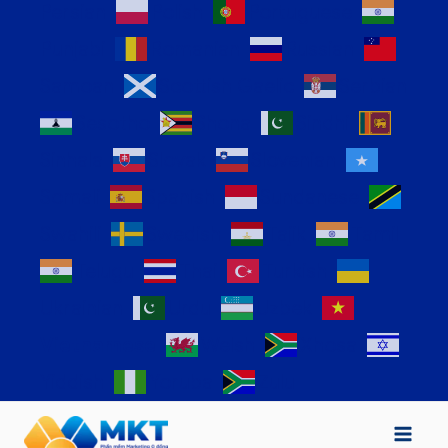
Persian
Polish
Portuguese
Punjabi
Romanian
Russian
Samoan
Scottish Gaelic
Serbian
Sesotho
Shona
Sindhi
Sinhala
Slovak
Slovenian
Somali
Spanish
Sundanese
Swahili
Swedish
Tajik
Tamil
Telugu
Thai
Turkish
Ukrainian
Urdu
Uzbek
Vietnamese
Welsh
Xhosa
Yiddish
Yoruba
Zulu