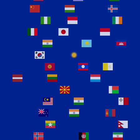
Hindi
Hmong
Hungarian
Icelandic
Igbo
Indonesian
Irish
Italian
Japanese
Javanese
Kannada
Kazakh
Khmer
Korean
Kurdish
(Kurmanji)
Kyrgyz
Lao
Latin
Latvian
Lithuanian
Luxembourgish
Macedonian
Malagasy
Malay
Malayalam
Maltese
Maori
Marathi
Mongolian
Myanmar (Burmese)
Nepali
Norwegian
Pashto