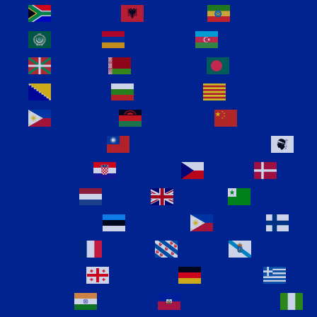
Afrikaans
Albanian
Amharic
Arabic
Armenian
Azerbaijani
Basque
Belarusian
Bengali
Bosnian
Bulgarian
Catalan
Cebuano
Chichewa
Chinese
(Simplified)
Chinese (Traditional)
Corsican
Croatian
Czech
Danish
Dutch
English
Esperanto
Estonian
Filipino
Finnish
French
Frisian
Galician
Georgian
German
Greek
Gujarati
Haitian Creole