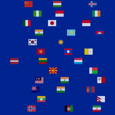
Hindi
Hmong
Hungarian
Icelandic
Igbo
Indonesian
Irish
Italian
Japanese
Javanese
Kannada
Kazakh
Khmer
Korean
Kurdish
(Kurmanji)
Kyrgyz
Lao
Latin
Latvian
Lithuanian
Luxembourgish
Macedonian
Malagasy
Malay
Malayalam
Maltese
Maori
Marathi
Mongolian
Myanmar (Burmese)
Nepali
Norwegian
Pashto