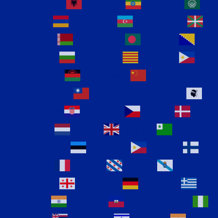
Afrikaans
Albanian
Amharic
Arabic
Armenian
Azerbaijani
Basque
Belarusian
Bengali
Bosnian
Bulgarian
Catalan
Cebuano
Chichewa
Chinese
(Simplified)
Chinese (Traditional)
Corsican
Croatian
Czech
Danish
Dutch
English
Esperanto
Estonian
Filipino
Finnish
French
Frisian
Galician
Georgian
German
Greek
Gujarati
Haitian Creole