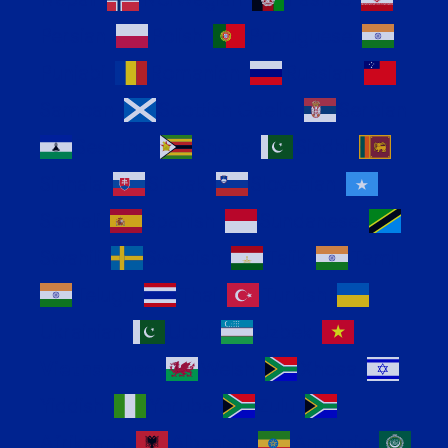
Persian
Polish
Portuguese
Punjabi
Romanian
Russian
Samoan
Scottish Gaelic
Serbian
Sesotho
Shona
Sindhi
Sinhala
Slovak
Slovenian
Somali
Spanish
Sundanese
Swahili
Swedish
Tajik
Tamil
Telugu
Thai
Turkish
Ukrainian
Urdu
Uzbek
Vietnamese
Welsh
Xhosa
Yiddish
Yoruba
Zulu
Afrikaans
Albanian
Amharic