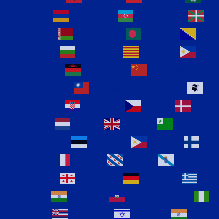
Arabic
Armenian
Azerbaijani
Basque
Belarusian
Bengali
Bosnian
Bulgarian
Catalan
Cebuano
Chichewa
Chinese
(Simplified)
Chinese (Traditional)
Corsican
Croatian
Czech
Danish
Dutch
English
Esperanto
Estonian
Filipino
Finnish
French
Frisian
Galician
Georgian
German
Greek
Gujarati
Haitian Creole
Hausa
Hawaiian
Hebrew