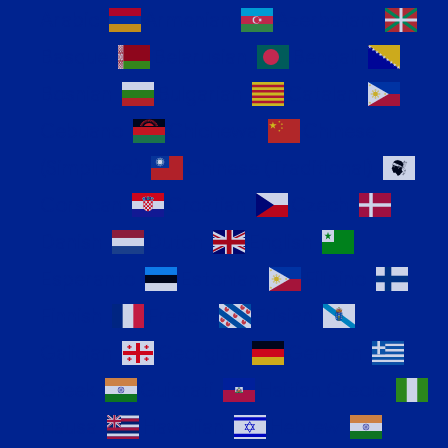
Arabic
Armenian
Azerbaijani
Basque
Belarusian
Bengali
Bosnian
Bulgarian
Catalan
Cebuano
Chichewa
Chinese
(Simplified)
Chinese (Traditional)
Corsican
Croatian
Czech
Danish
Dutch
English
Esperanto
Estonian
Filipino
Finnish
French
Frisian
Galician
Georgian
German
Greek
Gujarati
Haitian Creole
Hausa
Hawaiian
Hebrew