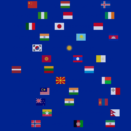
Hindi
Hmong
Hungarian
Icelandic
Igbo
Indonesian
Irish
Italian
Japanese
Javanese
Kannada
Kazakh
Khmer
Korean
Kurdish
(Kurmanji)
Kyrgyz
Lao
Latin
Latvian
Lithuanian
Luxembourgish
Macedonian
Malagasy
Malay
Malayalam
Maltese
Maori
Marathi
Mongolian
Myanmar (Burmese)
Nepali
Norwegian
Pashto