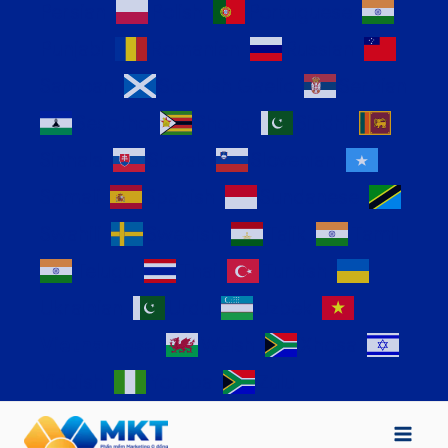
Persian
Polish
Portuguese
Punjabi
Romanian
Russian
Samoan
Scottish Gaelic
Serbian
Sesotho
Shona
Sindhi
Sinhala
Slovak
Slovenian
Somali
Spanish
Sundanese
Swahili
Swedish
Tajik
Tamil
Telugu
Thai
Turkish
Ukrainian
Urdu
Uzbek
Vietnamese
Welsh
Xhosa
Yiddish
Yoruba
Zulu