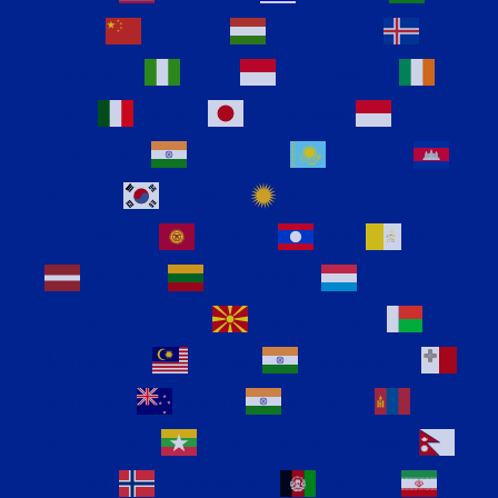
Hindi
Hmong
Hungarian
Icelandic
Igbo
Indonesian
Irish
Italian
Japanese
Javanese
Kannada
Kazakh
Khmer
Korean
Kurdish
(Kurmanji)
Kyrgyz
Lao
Latin
Latvian
Lithuanian
Luxembourgish
Macedonian
Malagasy
Malay
Malayalam
Maltese
Maori
Marathi
Mongolian
Myanmar (Burmese)
Nepali
Norwegian
Pashto