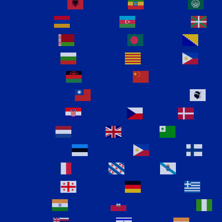
Afrikaans
Albanian
Amharic
Arabic
Armenian
Azerbaijani
Basque
Belarusian
Bengali
Bosnian
Bulgarian
Catalan
Cebuano
Chichewa
Chinese
(Simplified)
Chinese (Traditional)
Corsican
Croatian
Czech
Danish
Dutch
English
Esperanto
Estonian
Filipino
Finnish
French
Frisian
Galician
Georgian
German
Greek
Gujarati
Haitian Creole