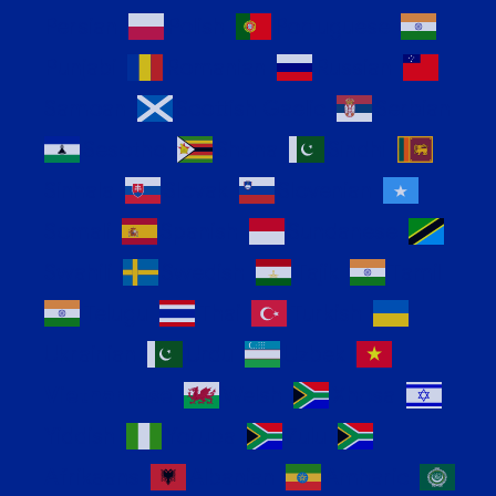
Persian
Polish
Portuguese
Punjabi
Romanian
Russian
Samoan
Scottish Gaelic
Serbian
Sesotho
Shona
Sindhi
Sinhala
Slovak
Slovenian
Somali
Spanish
Sundanese
Swahili
Swedish
Tajik
Tamil
Telugu
Thai
Turkish
Ukrainian
Urdu
Uzbek
Vietnamese
Welsh
Xhosa
Yiddish
Yoruba
Zulu
Afrikaans
Albanian
Amharic