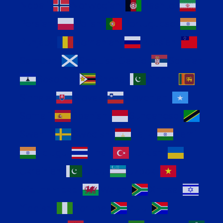
Nepali
Norwegian
Pashto
Persian
Polish
Portuguese
Punjabi
Romanian
Russian
Samoan
Scottish Gaelic
Serbian
Sesotho
Shona
Sindhi
Sinhala
Slovak
Slovenian
Somali
Spanish
Sundanese
Swahili
Swedish
Tajik
Tamil
Telugu
Thai
Turkish
Ukrainian
Urdu
Uzbek
Vietnamese
Welsh
Xhosa
Yiddish
Yoruba
Zulu