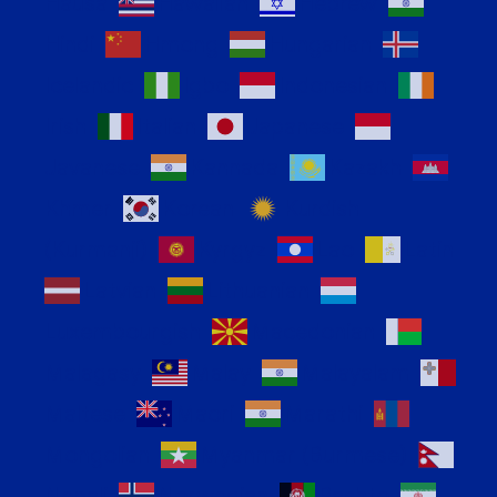
Hausa
Hawaiian
Hebrew
Hindi
Hmong
Hungarian
Icelandic
Igbo
Indonesian
Irish
Italian
Japanese
Javanese
Kannada
Kazakh
Khmer
Korean
Kurdish
(Kurmanji)
Kyrgyz
Lao
Latin
Latvian
Lithuanian
Luxembourgish
Macedonian
Malagasy
Malay
Malayalam
Maltese
Maori
Marathi
Mongolian
Myanmar (Burmese)
Nepali
Norwegian
Pashto