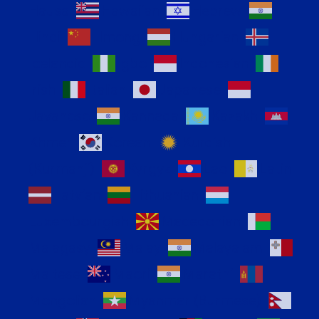
Hausa
Hawaiian
Hebrew
Hindi
Hmong
Hungarian
Icelandic
Igbo
Indonesian
Irish
Italian
Japanese
Javanese
Kannada
Kazakh
Khmer
Korean
Kurdish
(Kurmanji)
Kyrgyz
Lao
Latin
Latvian
Lithuanian
Luxembourgish
Macedonian
Malagasy
Malay
Malayalam
Maltese
Maori
Marathi
Mongolian
Myanmar (Burmese)