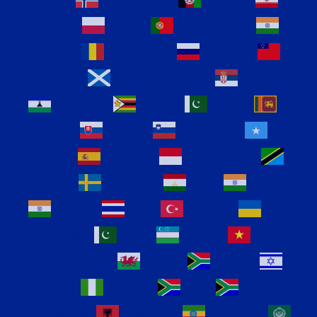
Persian
Polish
Portuguese
Punjabi
Romanian
Russian
Samoan
Scottish Gaelic
Serbian
Sesotho
Shona
Sindhi
Sinhala
Slovak
Slovenian
Somali
Spanish
Sundanese
Swahili
Swedish
Tajik
Tamil
Telugu
Thai
Turkish
Ukrainian
Urdu
Uzbek
Vietnamese
Welsh
Xhosa
Yiddish
Yoruba
Zulu
Afrikaans
Albanian
Amharic