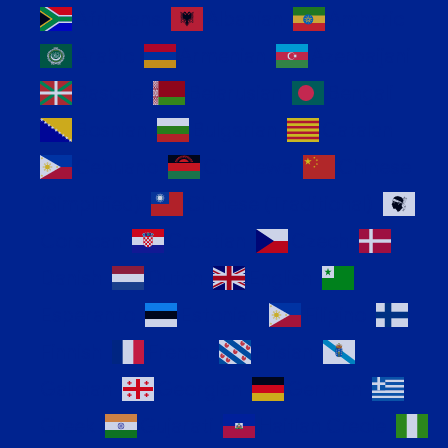
Afrikaans
Albanian
Amharic
Arabic
Armenian
Azerbaijani
Basque
Belarusian
Bengali
Bosnian
Bulgarian
Catalan
Cebuano
Chichewa
Chinese
(Simplified)
Chinese (Traditional)
Corsican
Croatian
Czech
Danish
Dutch
English
Esperanto
Estonian
Filipino
Finnish
French
Frisian
Galician
Georgian
German
Greek
Gujarati
Haitian Creole