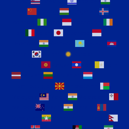
Hausa
Hawaiian
Hebrew
Hindi
Hmong
Hungarian
Icelandic
Igbo
Indonesian
Irish
Italian
Japanese
Javanese
Kannada
Kazakh
Khmer
Korean
Kurdish
(Kurmanji)
Kyrgyz
Lao
Latin
Latvian
Lithuanian
Luxembourgish
Macedonian
Malagasy
Malay
Malayalam
Maltese
Maori
Marathi
Mongolian
Myanmar (Burmese)
Nepali
Norwegian
Pashto