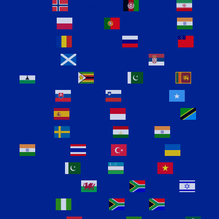
Nepali
Norwegian
Pashto
Persian
Polish
Portuguese
Punjabi
Romanian
Russian
Samoan
Scottish Gaelic
Serbian
Sesotho
Shona
Sindhi
Sinhala
Slovak
Slovenian
Somali
Spanish
Sundanese
Swahili
Swedish
Tajik
Tamil
Telugu
Thai
Turkish
Ukrainian
Urdu
Uzbek
Vietnamese
Welsh
Xhosa
Yiddish
Yoruba
Zulu