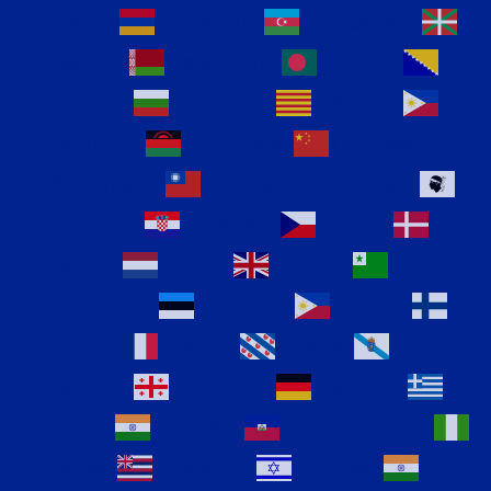
Arabic
Armenian
Azerbaijani
Basque
Belarusian
Bengali
Bosnian
Bulgarian
Catalan
Cebuano
Chichewa
Chinese
(Simplified)
Chinese (Traditional)
Corsican
Croatian
Czech
Danish
Dutch
English
Esperanto
Estonian
Filipino
Finnish
French
Frisian
Galician
Georgian
German
Greek
Gujarati
Haitian Creole
Hausa
Hawaiian
Hebrew