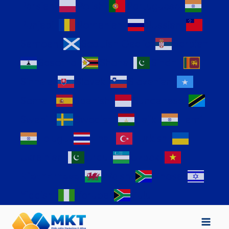
Persian
Polish
Portuguese
Punjabi
Romanian
Russian
Samoan
Scottish Gaelic
Serbian
Sesotho
Shona
Sindhi
Sinhala
Slovak
Slovenian
Somali
Spanish
Sundanese
Swahili
Swedish
Tajik
Tamil
Telugu
Thai
Turkish
Ukrainian
Urdu
Uzbek
Vietnamese
Welsh
Xhosa
Yiddish
Yoruba
Zulu