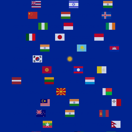
Hausa
Hawaiian
Hebrew
Hindi
Hmong
Hungarian
Icelandic
Igbo
Indonesian
Irish
Italian
Japanese
Javanese
Kannada
Kazakh
Khmer
Korean
Kurdish
(Kurmanji)
Kyrgyz
Lao
Latin
Latvian
Lithuanian
Luxembourgish
Macedonian
Malagasy
Malay
Malayalam
Maltese
Maori
Marathi
Mongolian
Myanmar (Burmese)