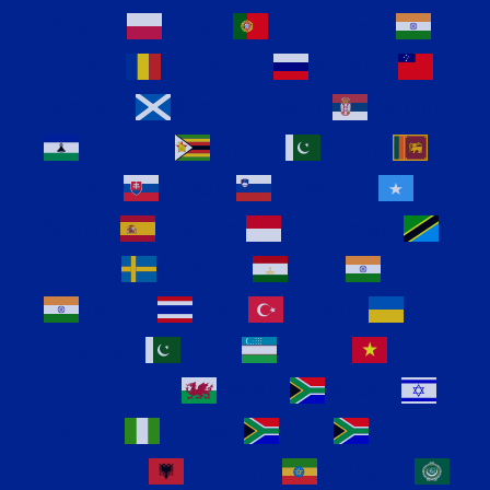
Persian
Polish
Portuguese
Punjabi
Romanian
Russian
Samoan
Scottish Gaelic
Serbian
Sesotho
Shona
Sindhi
Sinhala
Slovak
Slovenian
Somali
Spanish
Sundanese
Swahili
Swedish
Tajik
Tamil
Telugu
Thai
Turkish
Ukrainian
Urdu
Uzbek
Vietnamese
Welsh
Xhosa
Yiddish
Yoruba
Zulu
Afrikaans
Albanian
Amharic