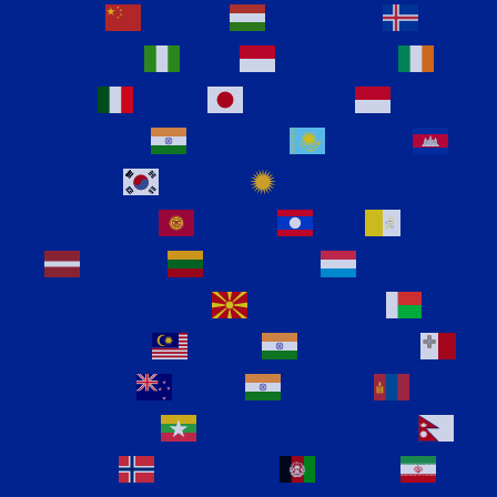
Hindi
Hmong
Hungarian
Icelandic
Igbo
Indonesian
Irish
Italian
Japanese
Javanese
Kannada
Kazakh
Khmer
Korean
Kurdish
(Kurmanji)
Kyrgyz
Lao
Latin
Latvian
Lithuanian
Luxembourgish
Macedonian
Malagasy
Malay
Malayalam
Maltese
Maori
Marathi
Mongolian
Myanmar (Burmese)
Nepali
Norwegian
Pashto