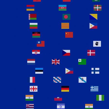
Arabic
Armenian
Azerbaijani
Basque
Belarusian
Bengali
Bosnian
Bulgarian
Catalan
Cebuano
Chichewa
Chinese
(Simplified)
Chinese (Traditional)
Corsican
Croatian
Czech
Danish
Dutch
English
Esperanto
Estonian
Filipino
Finnish
French
Frisian
Galician
Georgian
German
Greek
Gujarati
Haitian Creole
Hausa
Hawaiian
Hebrew