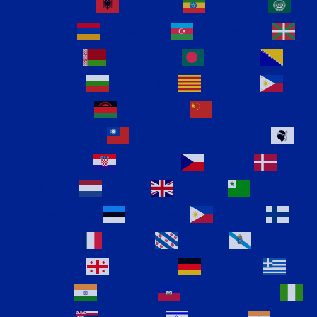
Afrikaans
Albanian
Amharic
Arabic
Armenian
Azerbaijani
Basque
Belarusian
Bengali
Bosnian
Bulgarian
Catalan
Cebuano
Chichewa
Chinese
(Simplified)
Chinese (Traditional)
Corsican
Croatian
Czech
Danish
Dutch
English
Esperanto
Estonian
Filipino
Finnish
French
Frisian
Galician
Georgian
German
Greek
Gujarati
Haitian Creole