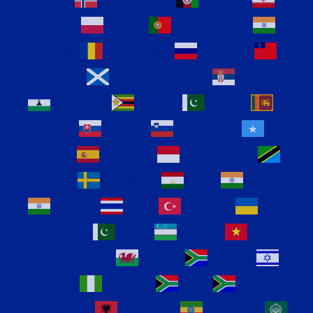
Persian
Polish
Portuguese
Punjabi
Romanian
Russian
Samoan
Scottish Gaelic
Serbian
Sesotho
Shona
Sindhi
Sinhala
Slovak
Slovenian
Somali
Spanish
Sundanese
Swahili
Swedish
Tajik
Tamil
Telugu
Thai
Turkish
Ukrainian
Urdu
Uzbek
Vietnamese
Welsh
Xhosa
Yiddish
Yoruba
Zulu
Afrikaans
Albanian
Amharic