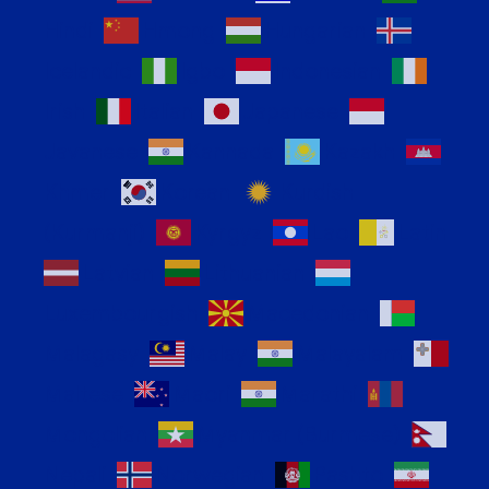
Hindi
Hmong
Hungarian
Icelandic
Igbo
Indonesian
Irish
Italian
Japanese
Javanese
Kannada
Kazakh
Khmer
Korean
Kurdish
(Kurmanji)
Kyrgyz
Lao
Latin
Latvian
Lithuanian
Luxembourgish
Macedonian
Malagasy
Malay
Malayalam
Maltese
Maori
Marathi
Mongolian
Myanmar (Burmese)
Nepali
Norwegian
Pashto